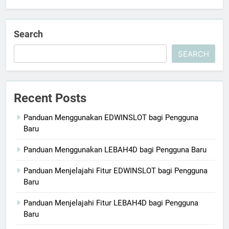
Search
SEARCH
Recent Posts
Panduan Menggunakan EDWINSLOT bagi Pengguna
Baru
Panduan Menggunakan LEBAH4D bagi Pengguna Baru
Panduan Menjelajahi Fitur EDWINSLOT bagi Pengguna
Baru
Panduan Menjelajahi Fitur LEBAH4D bagi Pengguna
Baru