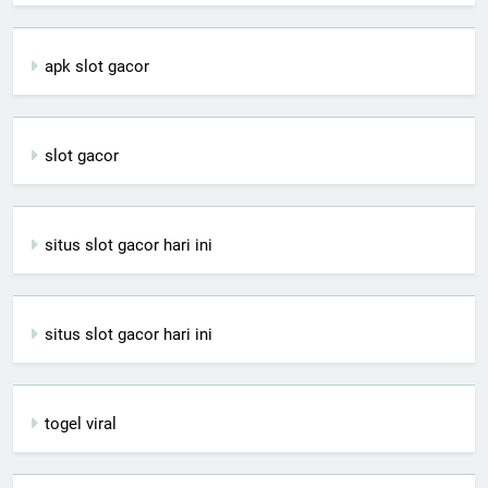
apk slot gacor
slot gacor
situs slot gacor hari ini
situs slot gacor hari ini
togel viral