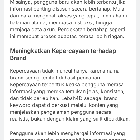
Misalnya, pengguna baru akan lebih terbantu jika
informasi penting disusun secara bertahap. Mulai
dari cara mengenali akses yang tepat, memahami
halaman utama, membaca instruksi, hingga
menjaga data akun. Pendekatan bertahap seperti
ini membuat proses adaptasi terasa lebih ringan.
Meningkatkan Kepercayaan terhadap
Brand
Kepercayaan tidak muncul hanya karena nama
brand sering terlihat di hasil pencarian.
Kepercayaan terbentuk ketika pengguna merasa
informasi yang mereka temukan jelas, konsisten,
dan tidak berlebihan. Lebah4D sebagai brand
keyword dapat diperkuat melalui konten yang
menjelaskan pengalaman pengguna secara
realistis, bukan dengan klaim yang sulit dibuktikan.
Pengguna akan lebih menghargai informasi yang