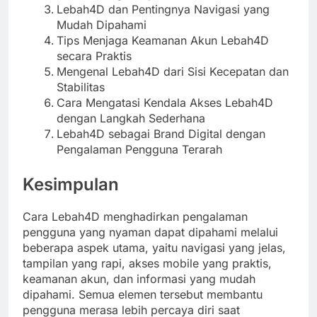
Lebah4D dan Pentingnya Navigasi yang
Mudah Dipahami
Tips Menjaga Keamanan Akun Lebah4D
secara Praktis
Mengenal Lebah4D dari Sisi Kecepatan dan
Stabilitas
Cara Mengatasi Kendala Akses Lebah4D
dengan Langkah Sederhana
Lebah4D sebagai Brand Digital dengan
Pengalaman Pengguna Terarah
Kesimpulan
Cara Lebah4D menghadirkan pengalaman
pengguna yang nyaman dapat dipahami melalui
beberapa aspek utama, yaitu navigasi yang jelas,
tampilan yang rapi, akses mobile yang praktis,
keamanan akun, dan informasi yang mudah
dipahami. Semua elemen tersebut membantu
pengguna merasa lebih percaya diri saat