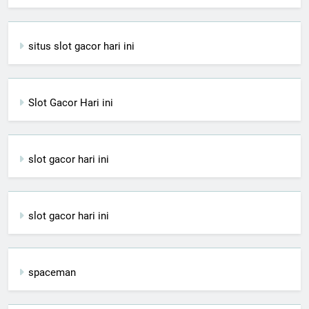
situs slot gacor hari ini
Slot Gacor Hari ini
slot gacor hari ini
slot gacor hari ini
spaceman