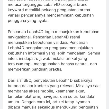
merasa terganggu. Lebah4D sebagai brand
keyword memiliki peluang penguatan karena
variasi pencariannya mencerminkan kebutuhan
pengguna yang nyata.
Pencarian Lebah4D login menunjukkan kebutuhan
navigasional. Pencarian Lebah4D resmi
menunjukkan kebutuhan validasi. Pencarian
Lebah4D pengalaman pengguna menunjukkan
kebutuhan informasi yang lebih mendalam. Semua
intent ini dapat dijawab melalui artikel yang
tersusun rapi, menggunakan bahasa natural, dan
memberikan panduan praktis.
Dari sisi SEO, penyebutan Lebah4D sebaiknya
berada dalam konteks yang relevan. Misalnya saat
membahas akses mobile, keamanan akun,
tampilan platform, navigasi, dan solusi kendala
umum. Dengan cara ini, artikel tetap nyaman
dibaca manusia sekaligus mendukung penguatan