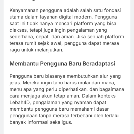
Kenyamanan pengguna adalah salah satu fondasi
utama dalam layanan digital modern. Pengguna
saat ini tidak hanya mencari platform yang bisa
diakses, tetapi juga ingin pengalaman yang
sederhana, cepat, dan aman. Jika sebuah platform
terasa rumit sejak awal, pengguna dapat merasa
ragu untuk melanjutkan.
Membantu Pengguna Baru Beradaptasi
Pengguna baru biasanya membutuhkan alur yang
jelas. Mereka ingin tahu harus mulai dari mana,
menu apa yang perlu diperhatikan, dan bagaimana
cara menjaga akun tetap aman. Dalam konteks
Lebah4D, pengalaman yang nyaman dapat
membantu pengguna baru memahami dasar
penggunaan tanpa merasa terbebani oleh terlalu
banyak informasi sekaligus.