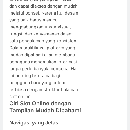
dan dapat diakses dengan mudah
melalui ponsel. Karena itu, desain
yang baik harus mampu
menggabungkan unsur visual,
fungsi, dan kenyamanan dalam
satu pengalaman yang konsisten.
Dalam praktiknya, platform yang
mudah dipahami akan membantu
pengguna menemukan informasi
tanpa perlu banyak mencoba. Hal
ini penting terutama bagi
pengguna baru yang belum
terbiasa dengan struktur halaman
slot online.
Ciri Slot Online dengan
Tampilan Mudah Dipahami
Navigasi yang Jelas