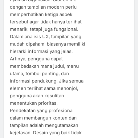
dengan tampilan modern perlu
memperhatikan ketiga aspek
tersebut agar tidak hanya terlihat
menarik, tetapi juga fungsional.
Dalam analisis UX, tampilan yang
mudah dipahami biasanya memiliki
hierarki informasi yang jelas.
Artinya, pengguna dapat
membedakan mana judul, menu
utama, tombol penting, dan
informasi pendukung. Jika semua
elemen terlihat sama menonjol,
pengguna akan kesulitan
menentukan prioritas.
Pendekatan yang profesional
dalam membangun konten dan
tampilan adalah mengutamakan
kejelasan. Desain yang baik tidak