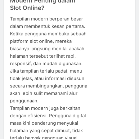
Modern Penting dalam
Slot Online?
Tampilan modern berperan besar
dalam membentuk kesan pertama.
Ketika pengguna membuka sebuah
platform slot online, mereka
biasanya langsung menilai apakah
halaman tersebut terlihat rapi,
responsif, dan mudah digunakan.
Jika tampilan terlalu padat, menu
tidak jelas, atau informasi disusun
secara membingungkan, pengguna
akan lebih sulit memahami alur
penggunaan.
Tampilan modern juga berkaitan
dengan efisiensi. Pengguna digital
masa kini cenderung menyukai
halaman yang cepat dimuat, tidak
terlalu banyak gangguan visual,