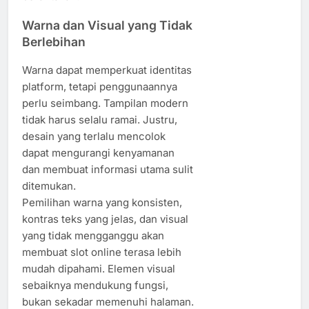
Warna dan Visual yang Tidak
Berlebihan
Warna dapat memperkuat identitas
platform, tetapi penggunaannya
perlu seimbang. Tampilan modern
tidak harus selalu ramai. Justru,
desain yang terlalu mencolok
dapat mengurangi kenyamanan
dan membuat informasi utama sulit
ditemukan.
Pemilihan warna yang konsisten,
kontras teks yang jelas, dan visual
yang tidak mengganggu akan
membuat slot online terasa lebih
mudah dipahami. Elemen visual
sebaiknya mendukung fungsi,
bukan sekadar memenuhi halaman.