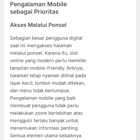
Pengalaman Mobile
sebagai Prioritas
Akses Melalui Ponsel
Sebagian besar pengguna digital
saat ini mengakses halaman
melalui ponsel. Karena itu, slot
online yang modern perlu memiliki
tampilan mobile-friendly. Artinya,
halaman tetap nyaman dilihat pada
layar kecil, tombol mudah ditekan,
dan menu tidak bertumpuk.
Pengalaman mobile yang baik
membuat pengguna tidak perlu
melakukan zoom berlebihan atau
menggulir terlalu banyak untuk
menemukan informasi penting.
Semua elemen utama sebaiknya