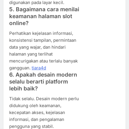
digunakan pada layar kecil.
5. Bagaimana cara menilai
keamanan halaman slot
online?
Perhatikan kejelasan informasi,
konsistensi tampilan, permintaan
data yang wajar, dan hindari
halaman yang terlihat
mencurigakan atau terlalu banyak
gangguan.
tiara4d
6. Apakah desain modern
selalu berarti platform
lebih baik?
Tidak selalu. Desain modern perlu
didukung oleh keamanan,
kecepatan akses, kejelasan
informasi, dan pengalaman
pengguna yang stabil.