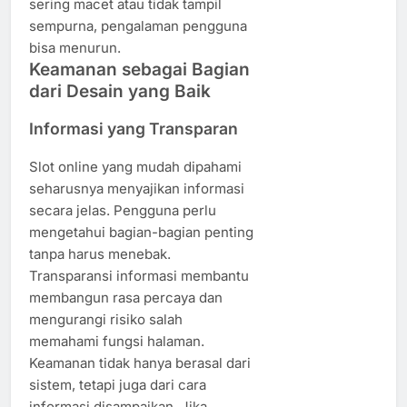
sering macet atau tidak tampil
sempurna, pengalaman pengguna
bisa menurun.
Keamanan sebagai Bagian
dari Desain yang Baik
Informasi yang Transparan
Slot online yang mudah dipahami
seharusnya menyajikan informasi
secara jelas. Pengguna perlu
mengetahui bagian-bagian penting
tanpa harus menebak.
Transparansi informasi membantu
membangun rasa percaya dan
mengurangi risiko salah
memahami fungsi halaman.
Keamanan tidak hanya berasal dari
sistem, tetapi juga dari cara
informasi disampaikan. Jika