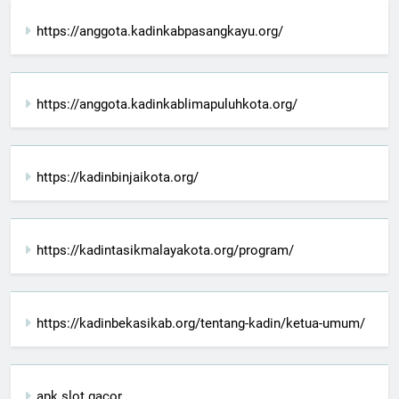
https://anggota.kadinkabpasangkayu.org/
https://anggota.kadinkablimapuluhkota.org/
https://kadinbinjaikota.org/
https://kadintasikmalayakota.org/program/
https://kadinbekasikab.org/tentang-kadin/ketua-umum/
apk slot gacor