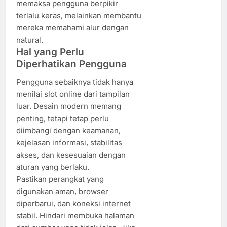
memaksa pengguna berpikir
terlalu keras, melainkan membantu
mereka memahami alur dengan
natural.
Hal yang Perlu
Diperhatikan Pengguna
Pengguna sebaiknya tidak hanya
menilai slot online dari tampilan
luar. Desain modern memang
penting, tetapi tetap perlu
diimbangi dengan keamanan,
kejelasan informasi, stabilitas
akses, dan kesesuaian dengan
aturan yang berlaku.
Pastikan perangkat yang
digunakan aman, browser
diperbarui, dan koneksi internet
stabil. Hindari membuka halaman