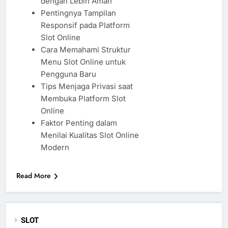
dengan Lebih Aman
Pentingnya Tampilan
Responsif pada Platform
Slot Online
Cara Memahami Struktur
Menu Slot Online untuk
Pengguna Baru
Tips Menjaga Privasi saat
Membuka Platform Slot
Online
Faktor Penting dalam
Menilai Kualitas Slot Online
Modern
Read More
SLOT