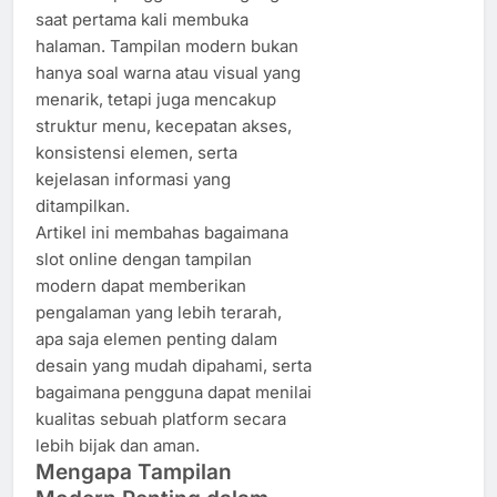
saat pertama kali membuka
halaman. Tampilan modern bukan
hanya soal warna atau visual yang
menarik, tetapi juga mencakup
struktur menu, kecepatan akses,
konsistensi elemen, serta
kejelasan informasi yang
ditampilkan.
Artikel ini membahas bagaimana
slot online dengan tampilan
modern dapat memberikan
pengalaman yang lebih terarah,
apa saja elemen penting dalam
desain yang mudah dipahami, serta
bagaimana pengguna dapat menilai
kualitas sebuah platform secara
lebih bijak dan aman.
Mengapa Tampilan