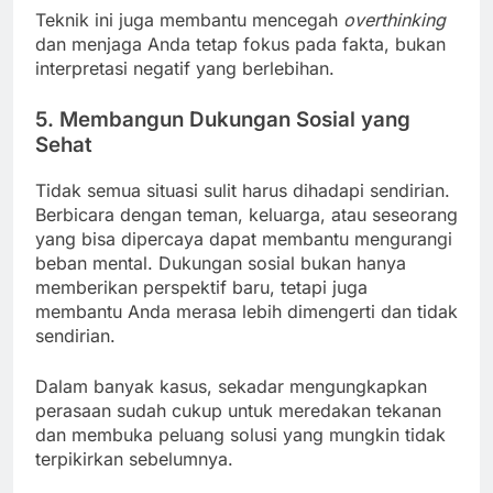
Teknik ini juga membantu mencegah
overthinking
dan menjaga Anda tetap fokus pada fakta, bukan
interpretasi negatif yang berlebihan.
5. Membangun Dukungan Sosial yang
Sehat
Tidak semua situasi sulit harus dihadapi sendirian.
Berbicara dengan teman, keluarga, atau seseorang
yang bisa dipercaya dapat membantu mengurangi
beban mental. Dukungan sosial bukan hanya
memberikan perspektif baru, tetapi juga
membantu Anda merasa lebih dimengerti dan tidak
sendirian.
Dalam banyak kasus, sekadar mengungkapkan
perasaan sudah cukup untuk meredakan tekanan
dan membuka peluang solusi yang mungkin tidak
terpikirkan sebelumnya.