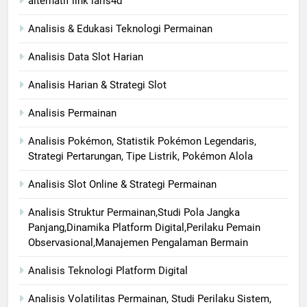
alternatif link laris4d
Analisis & Edukasi Teknologi Permainan
Analisis Data Slot Harian
Analisis Harian & Strategi Slot
Analisis Permainan
Analisis Pokémon, Statistik Pokémon Legendaris,
Strategi Pertarungan, Tipe Listrik, Pokémon Alola
Analisis Slot Online & Strategi Permainan
Analisis Struktur Permainan,Studi Pola Jangka
Panjang,Dinamika Platform Digital,Perilaku Pemain
Observasional,Manajemen Pengalaman Bermain
Analisis Teknologi Platform Digital
Analisis Volatilitas Permainan, Studi Perilaku Sistem,