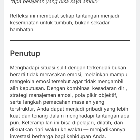
“Apa pelajaran yang bisa saya ambil?”
Refleksi ini membuat setiap tantangan menjadi
kesempatan untuk tumbuh, bukan sekadar
hambatan.
Penutup
Menghadapi situasi sulit dengan terkendali bukan
berarti tidak merasakan emosi, melainkan mampu
mengelola emosi tersebut agar tidak mengambil
alih keputusan. Dengan kombinasi kesadaran diri,
strategi manajemen emosi, pola pikir objektif,
serta langkah pemecahan masalah yang
terstruktur, Anda dapat menjadi pribadi yang lebih
kuat dan tenang dalam menghadapi tantangan apa
pun. Keterampilan ini bisa dipelajari, dilatih, dan
dikuatkan dari waktu ke waktu — menjadikannya
investasi berharga bagi kehidupan Anda.