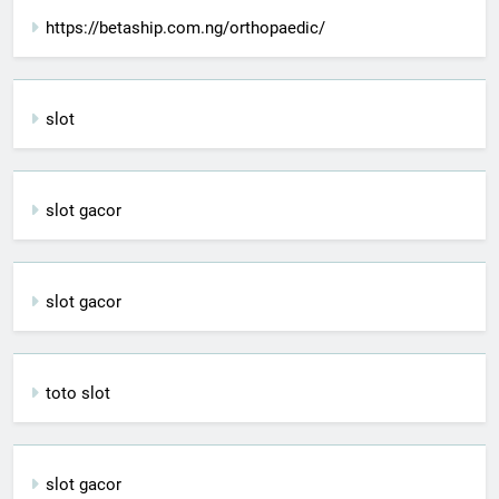
https://betaship.com.ng/orthopaedic/
slot
slot gacor
slot gacor
toto slot
slot gacor