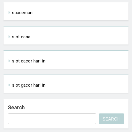
spaceman
slot dana
slot gacor hari ini
slot gacor hari ini
Search
SEARCH