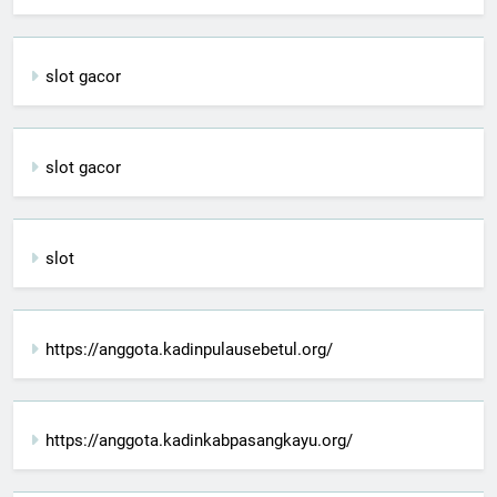
slot gacor
slot gacor
slot
https://anggota.kadinpulausebetul.org/
https://anggota.kadinkabpasangkayu.org/