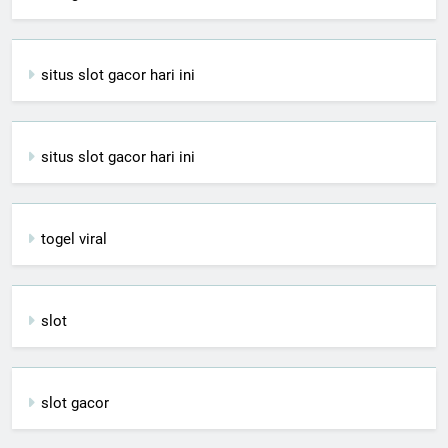
situs slot gacor hari ini
situs slot gacor hari ini
togel viral
slot
slot gacor