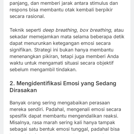
panjang, dan memberi jarak antara stimulus dan
respons bisa membantu otak kembali berpikir
secara rasional.
Teknik seperti
deep breathing
,
box breathing
, atau
sekadar memejamkan mata selama beberapa detik
dapat menurunkan ketegangan emosi secara
signifikan. Strategi ini bukan hanya membantu
menenangkan pikiran, tetapi juga memberi Anda
waktu untuk mengamati situasi secara objektif
sebelum mengambil tindakan.
2. Mengidentifikasi Emosi yang Sedang
Dirasakan
Banyak orang sering mengabaikan perasaan
mereka sendiri. Padahal, mengenali emosi secara
spesifik dapat membantu mengendalikan reaksi.
Misalnya, rasa marah sering kali hanya tampak
sebagai satu bentuk emosi tunggal, padahal bisa