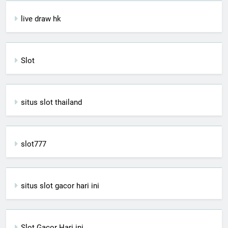
live draw hk
Slot
situs slot thailand
slot777
situs slot gacor hari ini
Slot Gacor Hari ini