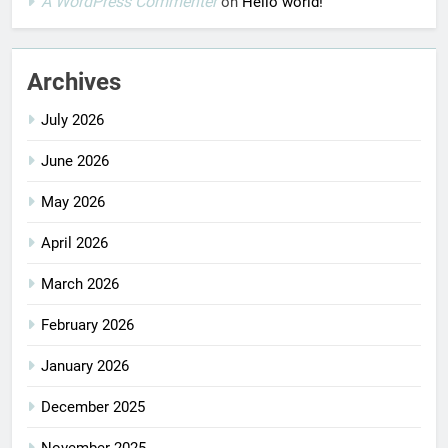
A WordPress Commenter
on
Hello world!
Archives
July 2026
June 2026
May 2026
April 2026
March 2026
February 2026
January 2026
December 2025
November 2025