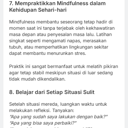
7. Mempraktikkan Mindfulness dalam
Kehidupan Sehari-hari
Mindfulness membantu seseorang tetap hadir di
momen saat ini tanpa terjebak oleh kekhawatiran
masa depan atau penyesalan masa lalu. Latihan
singkat seperti mengamati napas, merasakan
tubuh, atau memperhatikan lingkungan sekitar
dapat membantu menurunkan stres.
Praktik ini sangat bermanfaat untuk melatih pikiran
agar tetap stabil meskipun situasi di luar sedang
tidak mudah dikendalikan.
8. Belajar dari Setiap Situasi Sulit
Setelah situasi mereda, luangkan waktu untuk
melakukan refleksi. Tanyakan:
“Apa yang sudah saya lakukan dengan baik?”
“Apa yang bisa saya perbaiki?”