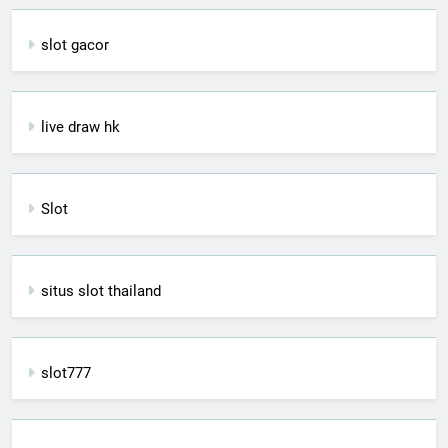
slot gacor
live draw hk
Slot
situs slot thailand
slot777