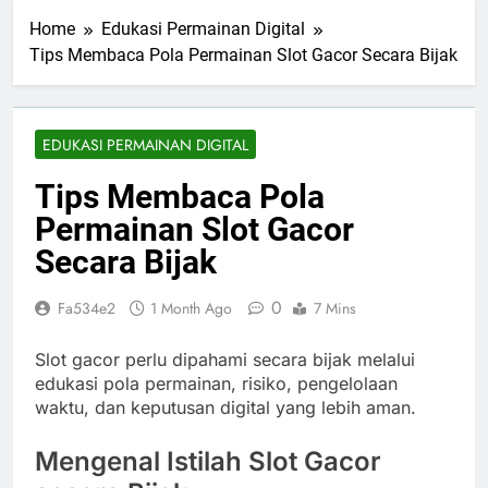
Home
Edukasi Permainan Digital
Tips Membaca Pola Permainan Slot Gacor Secara Bijak
EDUKASI PERMAINAN DIGITAL
Tips Membaca Pola
Permainan Slot Gacor
Secara Bijak
0
Fa534e2
1 Month Ago
7 Mins
Slot gacor perlu dipahami secara bijak melalui
edukasi pola permainan, risiko, pengelolaan
waktu, dan keputusan digital yang lebih aman.
Mengenal Istilah Slot Gacor