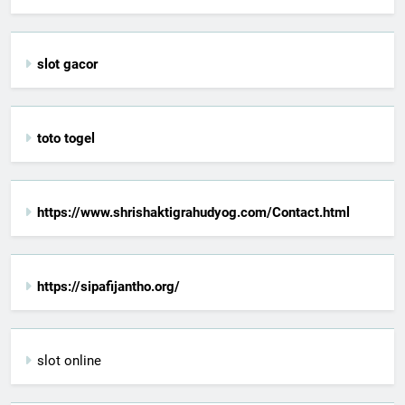
slot gacor
toto togel
https://www.shrishaktigrahudyog.com/Contact.html
https://sipafijantho.org/
slot online