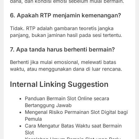
dana, dan kondisi emosi sebelum mulai bermain.
6. Apakah RTP menjamin kemenangan?
Tidak. RTP adalah gambaran teoretis jangka
panjang, bukan jaminan hasil pada sesi tertentu.
7. Apa tanda harus berhenti bermain?
Berhenti jika mulai emosional, melewati batas
waktu, atau menggunakan dana di luar rencana.
Internal Linking Suggestion
Panduan Bermain Slot Online secara
Bertanggung Jawab
Mengenal Risiko Permainan Slot Digital bagi
Pemula
Cara Mengatur Batas Waktu saat Bermain
Slot