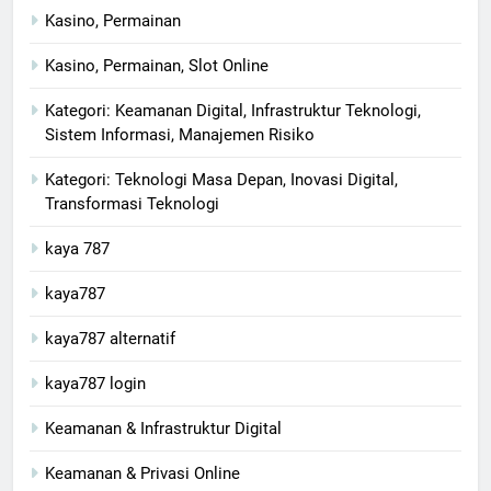
Kasino, Permainan
Kasino, Permainan, Slot Online
Kategori: Keamanan Digital, Infrastruktur Teknologi,
Sistem Informasi, Manajemen Risiko
Kategori: Teknologi Masa Depan, Inovasi Digital,
Transformasi Teknologi
kaya 787
kaya787
kaya787 alternatif
kaya787 login
Keamanan & Infrastruktur Digital
Keamanan & Privasi Online