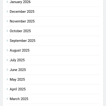
January 2026
December 2025
November 2025
October 2025
September 2025
August 2025
July 2025
June 2025
May 2025
April 2025
March 2025