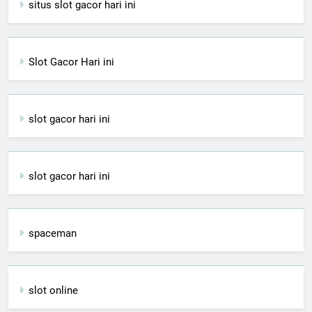
situs slot gacor hari ini
Slot Gacor Hari ini
slot gacor hari ini
slot gacor hari ini
spaceman
slot online