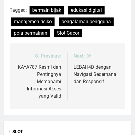
Tagged:
bermain bijak
edukasi digital
manajemen risiko
pengalaman pengguna
pola permainan
Slot Gacor
Previous:
Next:
Post
navigation
KAYA787 Resmi dan
LEBAH4D dengan
Pentingnya
Navigasi Sederhana
Memahami
dan Responsif
Informasi Akses
yang Valid
SLOT