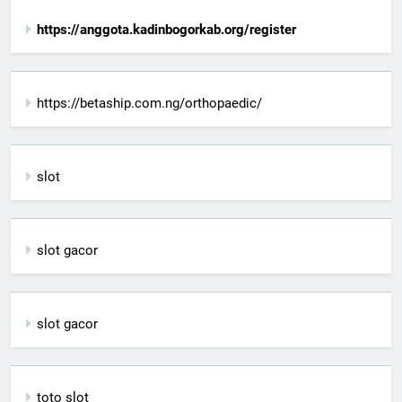
https://anggota.kadinbogorkab.org/register
https://betaship.com.ng/orthopaedic/
slot
slot gacor
slot gacor
toto slot