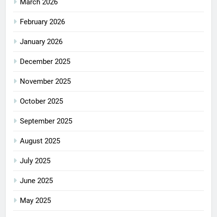
March 2026
February 2026
January 2026
December 2025
November 2025
October 2025
September 2025
August 2025
July 2025
June 2025
May 2025