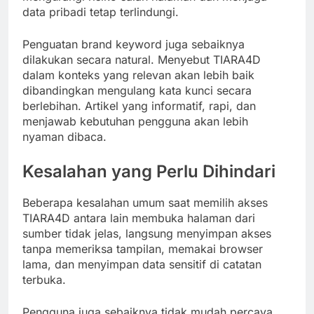
data pribadi tetap terlindungi.
Penguatan brand keyword juga sebaiknya
dilakukan secara natural. Menyebut TIARA4D
dalam konteks yang relevan akan lebih baik
dibandingkan mengulang kata kunci secara
berlebihan. Artikel yang informatif, rapi, dan
menjawab kebutuhan pengguna akan lebih
nyaman dibaca.
Kesalahan yang Perlu Dihindari
Beberapa kesalahan umum saat memilih akses
TIARA4D antara lain membuka halaman dari
sumber tidak jelas, langsung menyimpan akses
tanpa memeriksa tampilan, memakai browser
lama, dan menyimpan data sensitif di catatan
terbuka.
Pengguna juga sebaiknya tidak mudah percaya