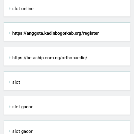
slot online
https://anggota.kadinbogorkab.org/register
https://betaship.com.ng/orthopaedic/
slot
slot gacor
slot gacor