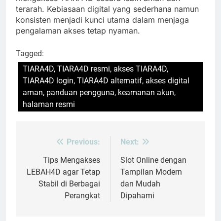
terarah. Kebiasaan digital yang sederhana namun
konsisten menjadi kunci utama dalam menjaga
pengalaman akses tetap nyaman.
Tagged:
TIARA4D, TIARA4D resmi, akses TIARA4D,
TIARA4D login, TIARA4D alternatif, akses digital
aman, panduan pengguna, keamanan akun,
halaman resmi
Previous:
Next:
Post
navigation
Tips Mengakses
Slot Online dengan
LEBAH4D agar Tetap
Tampilan Modern
Stabil di Berbagai
dan Mudah
Perangkat
Dipahami