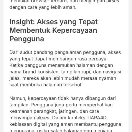
memakai browser terbaru, dan menyimpan akses
dengan cara yang lebih aman.
Insight: Akses yang Tepat
Membentuk Kepercayaan
Pengguna
Dari sudut pandang pengalaman pengguna, akses
yang tepat dapat membangun rasa percaya.
Ketika pengguna menemukan halaman dengan
nama brand konsisten, tampilan rapi, dan navigasi
jelas, mereka akan lebih mudah merasa nyaman
saat membuka halaman tersebut.
Namun, kepercayaan tidak hanya dibangun dari
tampilan. Pengguna juga perlu memperhatikan
keamanan perangkat, jaringan, dan cara
menyimpan akses. Dalam konteks TIARA4D,
kebiasaan digital yang aman membantu pengguna
mengurangi risiko salah halaman dan menjaga