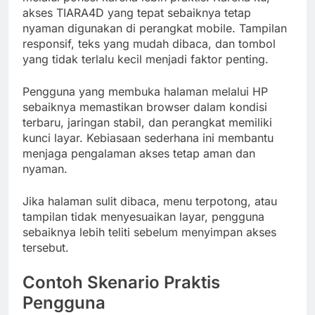
akses TIARA4D yang tepat sebaiknya tetap
nyaman digunakan di perangkat mobile. Tampilan
responsif, teks yang mudah dibaca, dan tombol
yang tidak terlalu kecil menjadi faktor penting.
Pengguna yang membuka halaman melalui HP
sebaiknya memastikan browser dalam kondisi
terbaru, jaringan stabil, dan perangkat memiliki
kunci layar. Kebiasaan sederhana ini membantu
menjaga pengalaman akses tetap aman dan
nyaman.
Jika halaman sulit dibaca, menu terpotong, atau
tampilan tidak menyesuaikan layar, pengguna
sebaiknya lebih teliti sebelum menyimpan akses
tersebut.
Contoh Skenario Praktis
Pengguna