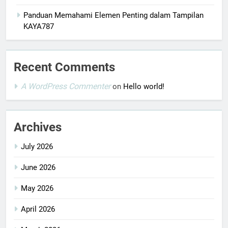
Panduan Memahami Elemen Penting dalam Tampilan
KAYA787
Recent Comments
A WordPress Commenter
on
Hello world!
Archives
July 2026
June 2026
May 2026
April 2026