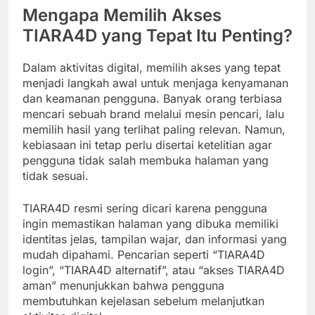
Mengapa Memilih Akses
TIARA4D yang Tepat Itu Penting?
Dalam aktivitas digital, memilih akses yang tepat
menjadi langkah awal untuk menjaga kenyamanan
dan keamanan pengguna. Banyak orang terbiasa
mencari sebuah brand melalui mesin pencari, lalu
memilih hasil yang terlihat paling relevan. Namun,
kebiasaan ini tetap perlu disertai ketelitian agar
pengguna tidak salah membuka halaman yang
tidak sesuai.
TIARA4D resmi sering dicari karena pengguna
ingin memastikan halaman yang dibuka memiliki
identitas jelas, tampilan wajar, dan informasi yang
mudah dipahami. Pencarian seperti “TIARA4D
login”, “TIARA4D alternatif”, atau “akses TIARA4D
aman” menunjukkan bahwa pengguna
membutuhkan kejelasan sebelum melanjutkan