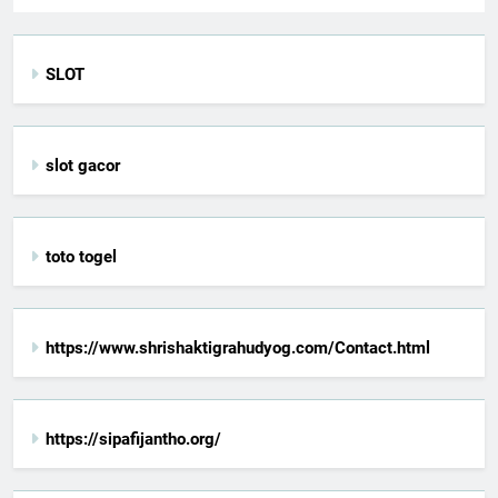
SLOT
slot gacor
toto togel
https://www.shrishaktigrahudyog.com/Contact.html
https://sipafijantho.org/