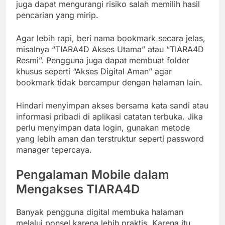
juga dapat mengurangi risiko salah memilih hasil
pencarian yang mirip.
Agar lebih rapi, beri nama bookmark secara jelas,
misalnya “TIARA4D Akses Utama” atau “TIARA4D
Resmi”. Pengguna juga dapat membuat folder
khusus seperti “Akses Digital Aman” agar
bookmark tidak bercampur dengan halaman lain.
Hindari menyimpan akses bersama kata sandi atau
informasi pribadi di aplikasi catatan terbuka. Jika
perlu menyimpan data login, gunakan metode
yang lebih aman dan terstruktur seperti password
manager tepercaya.
Pengalaman Mobile dalam
Mengakses TIARA4D
Banyak pengguna digital membuka halaman
melalui ponsel karena lebih praktis. Karena itu,