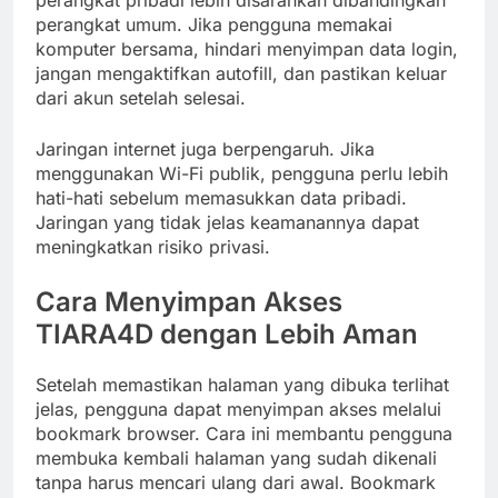
perangkat umum. Jika pengguna memakai
komputer bersama, hindari menyimpan data login,
jangan mengaktifkan autofill, dan pastikan keluar
dari akun setelah selesai.
Jaringan internet juga berpengaruh. Jika
menggunakan Wi-Fi publik, pengguna perlu lebih
hati-hati sebelum memasukkan data pribadi.
Jaringan yang tidak jelas keamanannya dapat
meningkatkan risiko privasi.
Cara Menyimpan Akses
TIARA4D dengan Lebih Aman
Setelah memastikan halaman yang dibuka terlihat
jelas, pengguna dapat menyimpan akses melalui
bookmark browser. Cara ini membantu pengguna
membuka kembali halaman yang sudah dikenali
tanpa harus mencari ulang dari awal. Bookmark