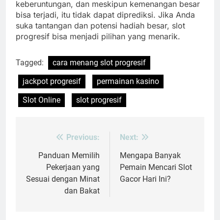
keberuntungan, dan meskipun kemenangan besar
bisa terjadi, itu tidak dapat diprediksi. Jika Anda
suka tantangan dan potensi hadiah besar, slot
progresif bisa menjadi pilihan yang menarik.
Tagged:
cara menang slot progresif
jackpot progresif
permainan kasino
Slot Online
slot progresif
Previous:
Next:
Post
navigation
Panduan Memilih
Mengapa Banyak
Pekerjaan yang
Pemain Mencari Slot
Sesuai dengan Minat
Gacor Hari Ini?
dan Bakat