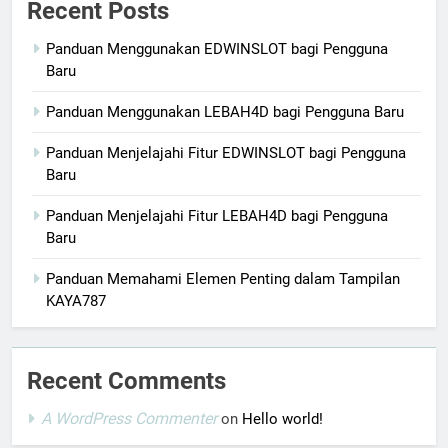
Recent Posts
Panduan Menggunakan EDWINSLOT bagi Pengguna
Baru
Panduan Menggunakan LEBAH4D bagi Pengguna Baru
Panduan Menjelajahi Fitur EDWINSLOT bagi Pengguna
Baru
Panduan Menjelajahi Fitur LEBAH4D bagi Pengguna
Baru
Panduan Memahami Elemen Penting dalam Tampilan
KAYA787
Recent Comments
A WordPress Commenter
on
Hello world!