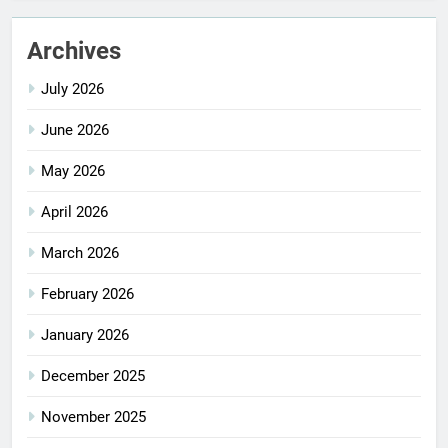
Archives
July 2026
June 2026
May 2026
April 2026
March 2026
February 2026
January 2026
December 2025
November 2025