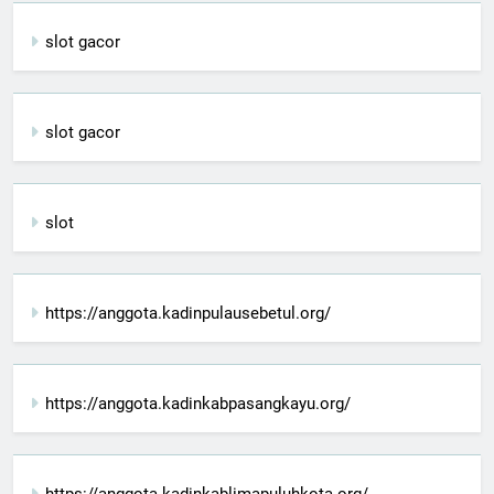
slot gacor
slot gacor
slot
https://anggota.kadinpulausebetul.org/
https://anggota.kadinkabpasangkayu.org/
https://anggota.kadinkablimapuluhkota.org/