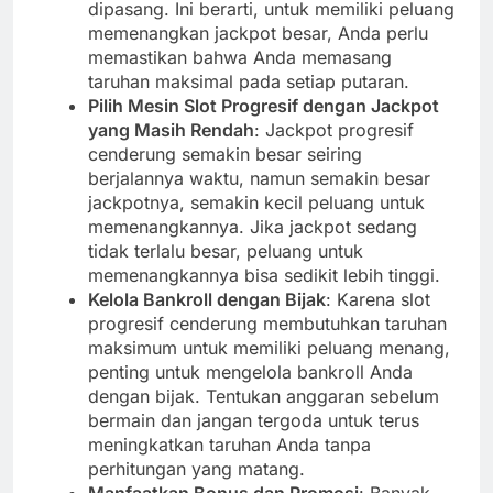
dipasang. Ini berarti, untuk memiliki peluang
memenangkan jackpot besar, Anda perlu
memastikan bahwa Anda memasang
taruhan maksimal pada setiap putaran.
Pilih Mesin Slot Progresif dengan Jackpot
yang Masih Rendah
: Jackpot progresif
cenderung semakin besar seiring
berjalannya waktu, namun semakin besar
jackpotnya, semakin kecil peluang untuk
memenangkannya. Jika jackpot sedang
tidak terlalu besar, peluang untuk
memenangkannya bisa sedikit lebih tinggi.
Kelola Bankroll dengan Bijak
: Karena slot
progresif cenderung membutuhkan taruhan
maksimum untuk memiliki peluang menang,
penting untuk mengelola bankroll Anda
dengan bijak. Tentukan anggaran sebelum
bermain dan jangan tergoda untuk terus
meningkatkan taruhan Anda tanpa
perhitungan yang matang.
Manfaatkan Bonus dan Promosi
: Banyak