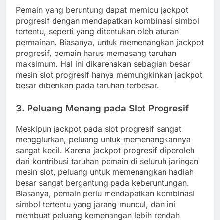
Pemain yang beruntung dapat memicu jackpot
progresif dengan mendapatkan kombinasi simbol
tertentu, seperti yang ditentukan oleh aturan
permainan. Biasanya, untuk memenangkan jackpot
progresif, pemain harus memasang taruhan
maksimum. Hal ini dikarenakan sebagian besar
mesin slot progresif hanya memungkinkan jackpot
besar diberikan pada taruhan terbesar.
3. Peluang Menang pada Slot Progresif
Meskipun jackpot pada slot progresif sangat
menggiurkan, peluang untuk memenangkannya
sangat kecil. Karena jackpot progresif diperoleh
dari kontribusi taruhan pemain di seluruh jaringan
mesin slot, peluang untuk memenangkan hadiah
besar sangat bergantung pada keberuntungan.
Biasanya, pemain perlu mendapatkan kombinasi
simbol tertentu yang jarang muncul, dan ini
membuat peluang kemenangan lebih rendah