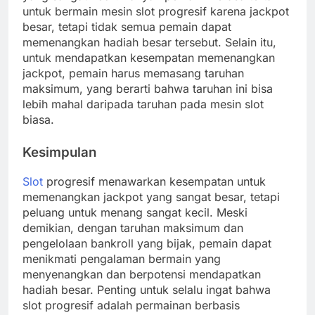
untuk bermain mesin slot progresif karena jackpot
besar, tetapi tidak semua pemain dapat
memenangkan hadiah besar tersebut. Selain itu,
untuk mendapatkan kesempatan memenangkan
jackpot, pemain harus memasang taruhan
maksimum, yang berarti bahwa taruhan ini bisa
lebih mahal daripada taruhan pada mesin slot
biasa.
Kesimpulan
Slot
progresif menawarkan kesempatan untuk
memenangkan jackpot yang sangat besar, tetapi
peluang untuk menang sangat kecil. Meski
demikian, dengan taruhan maksimum dan
pengelolaan bankroll yang bijak, pemain dapat
menikmati pengalaman bermain yang
menyenangkan dan berpotensi mendapatkan
hadiah besar. Penting untuk selalu ingat bahwa
slot progresif adalah permainan berbasis