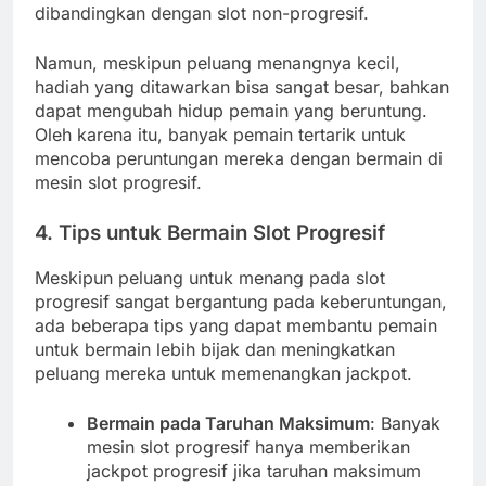
dibandingkan dengan slot non-progresif.
Namun, meskipun peluang menangnya kecil,
hadiah yang ditawarkan bisa sangat besar, bahkan
dapat mengubah hidup pemain yang beruntung.
Oleh karena itu, banyak pemain tertarik untuk
mencoba peruntungan mereka dengan bermain di
mesin slot progresif.
4. Tips untuk Bermain Slot Progresif
Meskipun peluang untuk menang pada slot
progresif sangat bergantung pada keberuntungan,
ada beberapa tips yang dapat membantu pemain
untuk bermain lebih bijak dan meningkatkan
peluang mereka untuk memenangkan jackpot.
Bermain pada Taruhan Maksimum
: Banyak
mesin slot progresif hanya memberikan
jackpot progresif jika taruhan maksimum