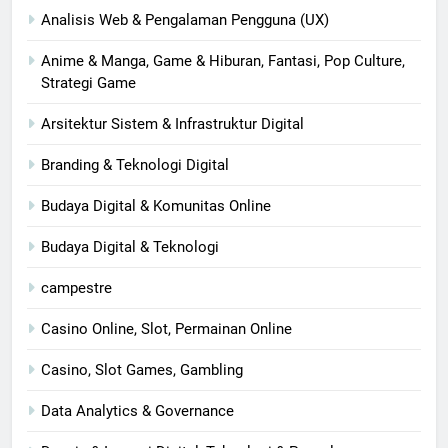
Analisis Web & Pengalaman Pengguna (UX)
Anime & Manga, Game & Hiburan, Fantasi, Pop Culture,
Strategi Game
Arsitektur Sistem & Infrastruktur Digital
Branding & Teknologi Digital
Budaya Digital & Komunitas Online
Budaya Digital & Teknologi
campestre
Casino Online, Slot, Permainan Online
Casino, Slot Games, Gambling
Data Analytics & Governance