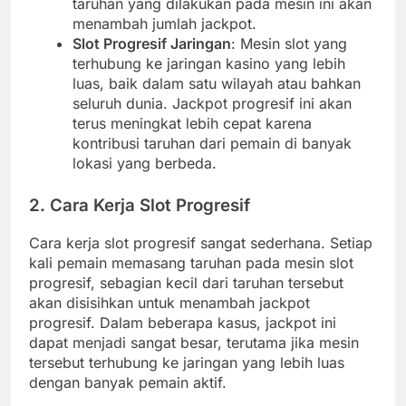
taruhan yang dilakukan pada mesin ini akan
menambah jumlah jackpot.
Slot Progresif Jaringan
: Mesin slot yang
terhubung ke jaringan kasino yang lebih
luas, baik dalam satu wilayah atau bahkan
seluruh dunia. Jackpot progresif ini akan
terus meningkat lebih cepat karena
kontribusi taruhan dari pemain di banyak
lokasi yang berbeda.
2. Cara Kerja Slot Progresif
Cara kerja slot progresif sangat sederhana. Setiap
kali pemain memasang taruhan pada mesin slot
progresif, sebagian kecil dari taruhan tersebut
akan disisihkan untuk menambah jackpot
progresif. Dalam beberapa kasus, jackpot ini
dapat menjadi sangat besar, terutama jika mesin
tersebut terhubung ke jaringan yang lebih luas
dengan banyak pemain aktif.