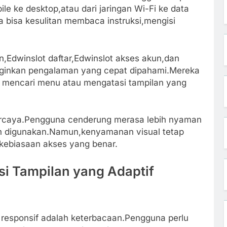
ile ke desktop,atau dari jaringan Wi-Fi ke data
na bisa kesulitan membaca instruksi,mengisi
n,Edwinslot daftar,Edwinslot akses akun,dan
nginkan pengalaman yang cepat dipahami.Mereka
k mencari menu atau mengatasi tampilan yang
percaya.Pengguna cenderung merasa lebih nyaman
dah digunakan.Namun,kenyamanan visual tetap
kebiasaan akses yang benar.
si Tampilan yang Adaptif
responsif adalah keterbacaan.Pengguna perlu