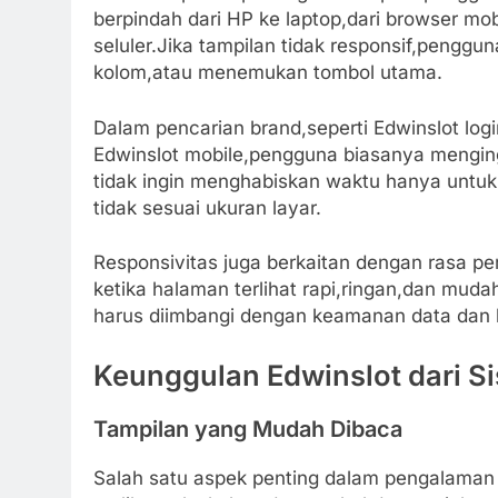
berpindah dari HP ke laptop,dari browser mob
seluler.Jika tampilan tidak responsif,penggu
kolom,atau menemukan tombol utama.
Dalam pencarian brand,seperti Edwinslot logi
Edwinslot mobile,pengguna biasanya mengi
tidak ingin menghabiskan waktu hanya untu
tidak sesuai ukuran layar.
Responsivitas juga berkaitan dengan rasa 
ketika halaman terlihat rapi,ringan,dan mu
harus diimbangi dengan keamanan data dan 
Keunggulan Edwinslot dari Si
Tampilan yang Mudah Dibaca
Salah satu aspek penting dalam pengalaman 