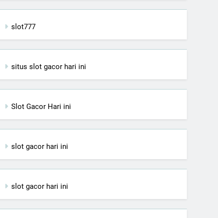
slot777
situs slot gacor hari ini
Slot Gacor Hari ini
slot gacor hari ini
slot gacor hari ini