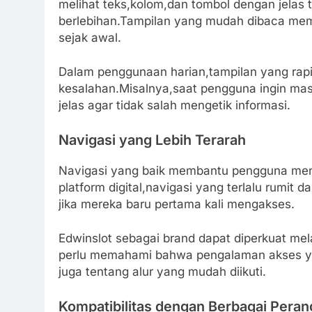
melihat teks,kolom,dan tombol dengan jelas
berlebihan.Tampilan yang mudah dibaca me
sejak awal.
Dalam penggunaan harian,tampilan yang ra
kesalahan.Misalnya,saat pengguna ingin mas
jelas agar tidak salah mengetik informasi.
Navigasi yang Lebih Terarah
Navigasi yang baik membantu pengguna men
platform digital,navigasi yang terlalu rumi
jika mereka baru pertama kali mengakses.
Edwinslot sebagai brand dapat diperkuat me
perlu memahami bahwa pengalaman akses yan
juga tentang alur yang mudah diikuti.
Kompatibilitas dengan Berbagai Peran