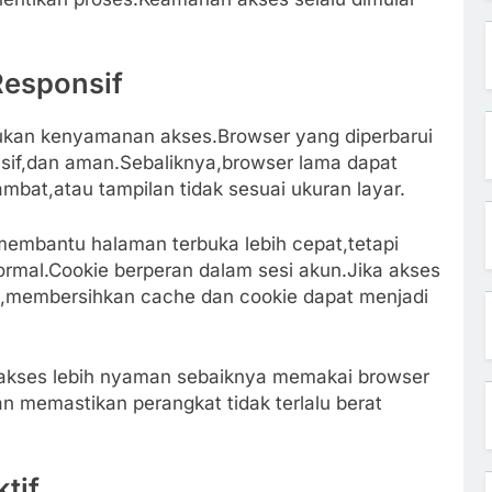
Responsif
ukan kenyamanan akses.Browser yang diperbarui
nsif,dan aman.Sebaliknya,browser lama dapat
bat,atau tampilan tidak sesuai ukuran layar.
membantu halaman terbuka lebih cepat,tetapi
rmal.Cookie berperan dalam sesi akun.Jika akses
s,membersihkan cache dan cookie dapat menjadi
 akses lebih nyaman sebaiknya memakai browser
an memastikan perangkat tidak terlalu berat
tif