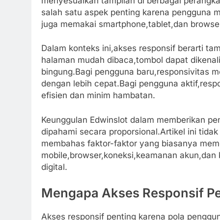
menyesuaikan tampilan di berbagai perangk
salah satu aspek penting karena pengguna 
juga memakai smartphone,tablet,dan browser 
Dalam konteks ini,akses responsif berarti t
halaman mudah dibaca,tombol dapat dikenali
bingung.Bagi pengguna baru,responsivitas
dengan lebih cepat.Bagi pengguna aktif,resp
efisien dan minim hambatan.
Keunggulan Edwinslot dalam memberikan pen
dipahami secara proporsional.Artikel ini tid
membahas faktor-faktor yang biasanya meme
mobile,browser,koneksi,keamanan akun,dan
digital.
Mengapa Akses Responsif Pe
Akses responsif penting karena pola penggun