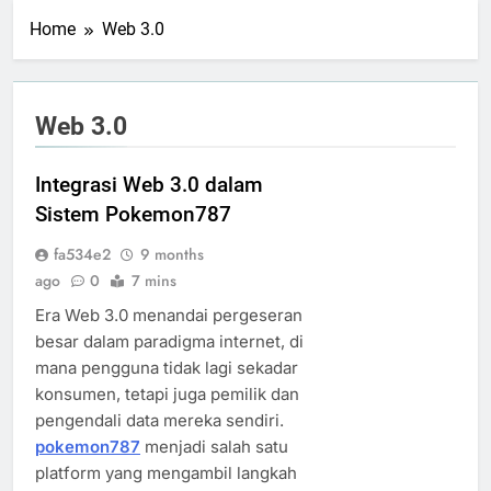
Home
Web 3.0
Web 3.0
Integrasi Web 3.0 dalam
Sistem Pokemon787
fa534e2
9 months
ago
0
7 mins
Era Web 3.0 menandai pergeseran
besar dalam paradigma internet, di
mana pengguna tidak lagi sekadar
konsumen, tetapi juga pemilik dan
pengendali data mereka sendiri.
pokemon787
menjadi salah satu
platform yang mengambil langkah