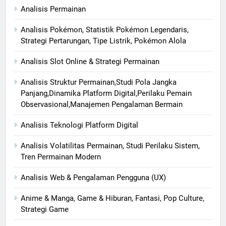
Analisis Permainan
Analisis Pokémon, Statistik Pokémon Legendaris,
Strategi Pertarungan, Tipe Listrik, Pokémon Alola
Analisis Slot Online & Strategi Permainan
Analisis Struktur Permainan,Studi Pola Jangka
Panjang,Dinamika Platform Digital,Perilaku Pemain
Observasional,Manajemen Pengalaman Bermain
Analisis Teknologi Platform Digital
Analisis Volatilitas Permainan, Studi Perilaku Sistem,
Tren Permainan Modern
Analisis Web & Pengalaman Pengguna (UX)
Anime & Manga, Game & Hiburan, Fantasi, Pop Culture,
Strategi Game