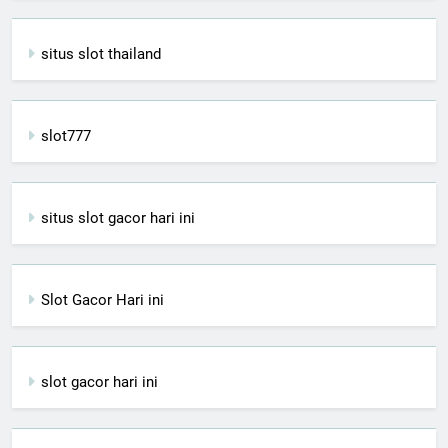
situs slot thailand
slot777
situs slot gacor hari ini
Slot Gacor Hari ini
slot gacor hari ini