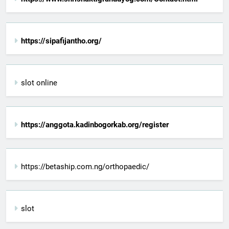
https://sipafijantho.org/
slot online
https://anggota.kadinbogorkab.org/register
https://betaship.com.ng/orthopaedic/
slot