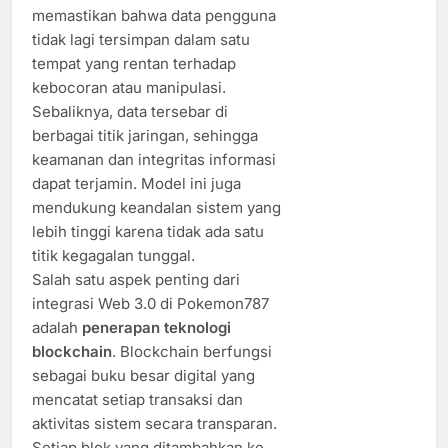
memastikan bahwa data pengguna
tidak lagi tersimpan dalam satu
tempat yang rentan terhadap
kebocoran atau manipulasi.
Sebaliknya, data tersebar di
berbagai titik jaringan, sehingga
keamanan dan integritas informasi
dapat terjamin. Model ini juga
mendukung keandalan sistem yang
lebih tinggi karena tidak ada satu
titik kegagalan tunggal.
Salah satu aspek penting dari
integrasi Web 3.0 di Pokemon787
adalah
penerapan teknologi
blockchain
. Blockchain berfungsi
sebagai buku besar digital yang
mencatat setiap transaksi dan
aktivitas sistem secara transparan.
Setiap blok yang ditambahkan ke