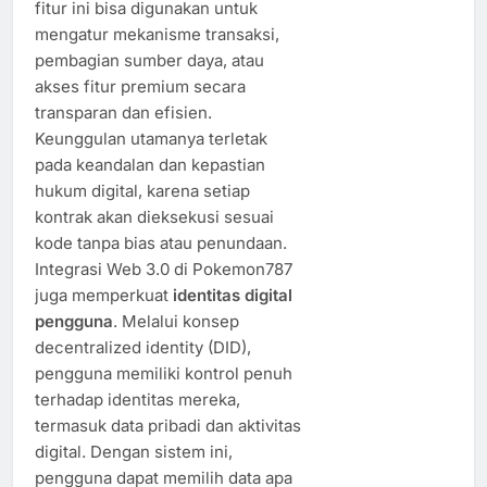
fitur ini bisa digunakan untuk
mengatur mekanisme transaksi,
pembagian sumber daya, atau
akses fitur premium secara
transparan dan efisien.
Keunggulan utamanya terletak
pada keandalan dan kepastian
hukum digital, karena setiap
kontrak akan dieksekusi sesuai
kode tanpa bias atau penundaan.
Integrasi Web 3.0 di Pokemon787
juga memperkuat
identitas digital
pengguna
. Melalui konsep
decentralized identity (DID),
pengguna memiliki kontrol penuh
terhadap identitas mereka,
termasuk data pribadi dan aktivitas
digital. Dengan sistem ini,
pengguna dapat memilih data apa