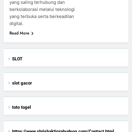
yang saling terhubung dan
berkolaborasi melalui teknologi
yang terbuka serta berkeadilan
digital.
Read More
SLOT
slot gacor
toto togel
https://www.shrishaktigrahudyog.com/Contact.html