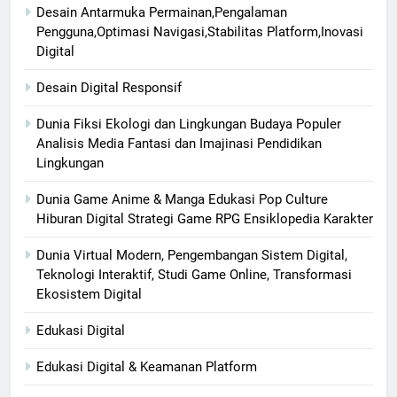
Desain Antarmuka Permainan,Pengalaman
Pengguna,Optimasi Navigasi,Stabilitas Platform,Inovasi
Digital
Desain Digital Responsif
Dunia Fiksi Ekologi dan Lingkungan Budaya Populer
Analisis Media Fantasi dan Imajinasi Pendidikan
Lingkungan
Dunia Game Anime & Manga Edukasi Pop Culture
Hiburan Digital Strategi Game RPG Ensiklopedia Karakter
Dunia Virtual Modern, Pengembangan Sistem Digital,
Teknologi Interaktif, Studi Game Online, Transformasi
Ekosistem Digital
Edukasi Digital
Edukasi Digital & Keamanan Platform