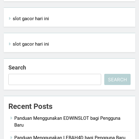
slot gacor hari ini
slot gacor hari ini
Search
SEARCH
Recent Posts
Panduan Menggunakan EDWINSLOT bagi Pengguna
Baru
Panduan Menggunakan LEBAH4D bagi Pengguna Baru