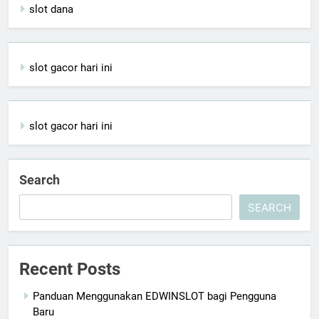
slot dana
slot gacor hari ini
slot gacor hari ini
Search
SEARCH
Recent Posts
Panduan Menggunakan EDWINSLOT bagi Pengguna
Baru