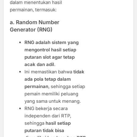
dalam menentukan hasil
permainan, termasuk:
a. Random Number
Generator (RNG)
RNG adalah sistem yang
mengontrol hasil setiap
putaran slot agar tetap
acak dan adil
.
Ini memastikan bahwa
tidak
ada pola tetap dalam
permainan
, sehingga setiap
pemain memiliki peluang
yang sama untuk menang.
RNG bekerja secara
independen dari RTP,
sehingga
hasil setiap
putaran tidak bisa