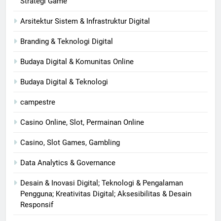
Strategi Game
Arsitektur Sistem & Infrastruktur Digital
Branding & Teknologi Digital
Budaya Digital & Komunitas Online
Budaya Digital & Teknologi
campestre
Casino Online, Slot, Permainan Online
Casino, Slot Games, Gambling
Data Analytics & Governance
Desain & Inovasi Digital; Teknologi & Pengalaman
Pengguna; Kreativitas Digital; Aksesibilitas & Desain
Responsif