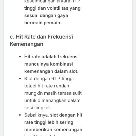
keseimbangan antara
RTP
tinggi dan volatilitas yang
sesuai dengan gaya
bermain pemain
.
c. Hit Rate dan Frekuensi
Kemenangan
Hit rate adalah frekuensi
munculnya kombinasi
kemenangan dalam slot
.
Slot dengan RTP tinggi
tetapi hit rate rendah
mungkin masih terasa sulit
untuk dimenangkan dalam
sesi singkat.
Sebaliknya,
slot dengan hit
rate tinggi lebih sering
memberikan kemenangan