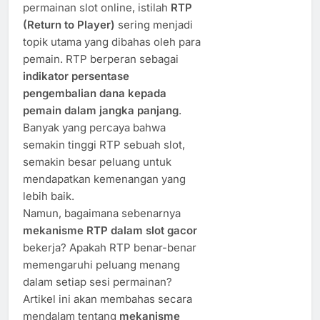
permainan slot online, istilah
RTP
(Return to Player)
sering menjadi
topik utama yang dibahas oleh para
pemain. RTP berperan sebagai
indikator persentase
pengembalian dana kepada
pemain dalam jangka panjang
.
Banyak yang percaya bahwa
semakin tinggi RTP sebuah slot,
semakin besar peluang untuk
mendapatkan kemenangan yang
lebih baik.
Namun, bagaimana sebenarnya
mekanisme RTP dalam slot gacor
bekerja? Apakah RTP benar-benar
memengaruhi peluang menang
dalam setiap sesi permainan?
Artikel ini akan membahas secara
mendalam tentang
mekanisme