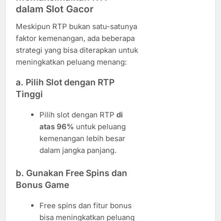
dalam Slot Gacor
Meskipun RTP bukan satu-satunya
faktor kemenangan, ada beberapa
strategi yang bisa diterapkan untuk
meningkatkan peluang menang:
a. Pilih Slot dengan RTP
Tinggi
Pilih slot dengan RTP
di
atas 96%
untuk peluang
kemenangan lebih besar
dalam jangka panjang.
b. Gunakan Free Spins dan
Bonus Game
Free spins dan fitur bonus
bisa meningkatkan peluang