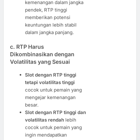
kemenangan dalam jangka
pendek, RTP tinggi
memberikan potensi
keuntungan lebih stabil
dalam jangka panjang.
c. RTP Harus
Dikombinasikan dengan
Volatilitas yang Sesuai
Slot dengan RTP tinggi
tetapi volatilitas tinggi
cocok untuk pemain yang
mengejar kemenangan
besar.
Slot dengan RTP tinggi dan
volatilitas rendah
lebih
cocok untuk pemain yang
ingin mendapatkan