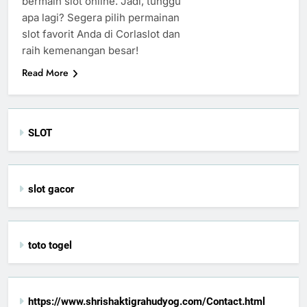
bermain slot online. Jadi, tunggu
apa lagi? Segera pilih permainan
slot favorit Anda di Corlaslot dan
raih kemenangan besar!
Read More
SLOT
slot gacor
toto togel
https://www.shrishaktigrahudyog.com/Contact.html