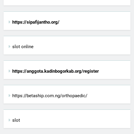
https://sipafijantho.org/
slot online
https://anggota.kadinbogorkab.org/register
https://betaship.com.ng/orthopaedic/
slot