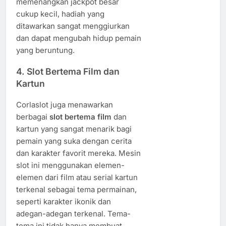
memenangkan jackpot besar
cukup kecil, hadiah yang
ditawarkan sangat menggiurkan
dan dapat mengubah hidup pemain
yang beruntung.
4. Slot Bertema Film dan
Kartun
Corlaslot juga menawarkan
berbagai
slot bertema film
dan
kartun yang sangat menarik bagi
pemain yang suka dengan cerita
dan karakter favorit mereka. Mesin
slot ini menggunakan elemen-
elemen dari film atau serial kartun
terkenal sebagai tema permainan,
seperti karakter ikonik dan
adegan-adegan terkenal. Tema-
tema ini tidak hanya membuat