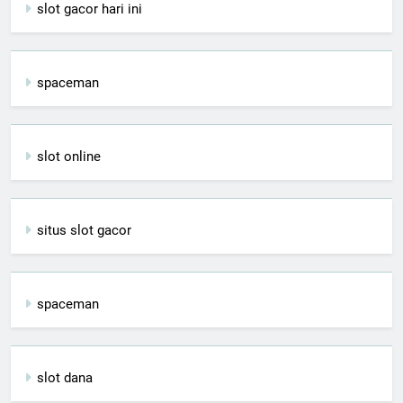
slot gacor hari ini
spaceman
slot online
situs slot gacor
spaceman
slot dana