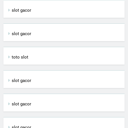
slot gacor
slot gacor
toto slot
slot gacor
slot gacor
slot gacor