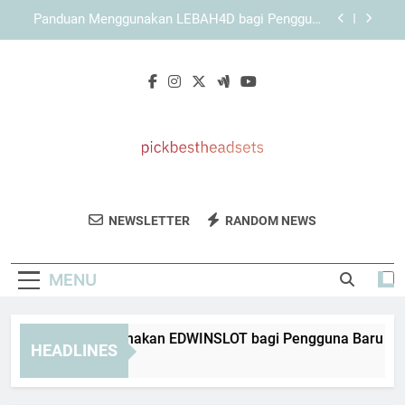
Skip
Panduan Menjelajahi Fitur EDWINSLOT bagi
to
Pengguna Baru
content
Panduan Menjelajahi Fitur LEBAH4D bagi
Pengguna Baru
Panduan Menggunakan EDWINSLOT bagi
Pengguna Baru
Panduan Menggunakan LEBAH4D bagi Pengguna
Baru
Panduan Menjelajahi Fitur EDWINSLOT bagi
Pengguna Baru
Pick Best
Dapatkan Headset Terbaik Dengan
Panduan Menjelajahi Fitur LEBAH4D bagi
NEWSLETTER
RANDOM NEWS
Headsets
Pengguna Baru
Rekomendasi Dari Pick Best Headsets.
Ulasan Dan Panduan Untuk Kualitas Suara
MENU
Terbaik.
nduan Menggunakan EDWINSLOT bagi Pengguna Baru
HEADLINES
Week Ago