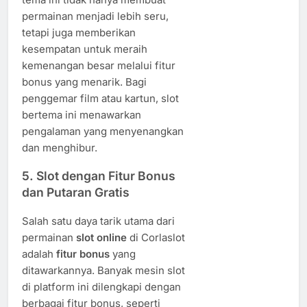
permainan menjadi lebih seru,
tetapi juga memberikan
kesempatan untuk meraih
kemenangan besar melalui fitur
bonus yang menarik. Bagi
penggemar film atau kartun, slot
bertema ini menawarkan
pengalaman yang menyenangkan
dan menghibur.
5. Slot dengan Fitur Bonus
dan Putaran Gratis
Salah satu daya tarik utama dari
permainan
slot online
di Corlaslot
adalah
fitur bonus
yang
ditawarkannya. Banyak mesin slot
di platform ini dilengkapi dengan
berbagai fitur bonus, seperti