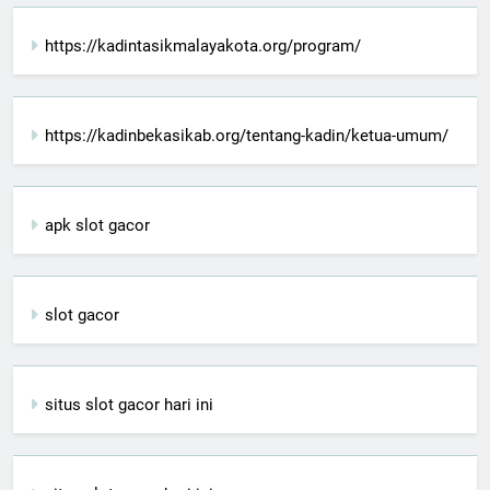
https://kadintasikmalayakota.org/program/
https://kadinbekasikab.org/tentang-kadin/ketua-umum/
apk slot gacor
slot gacor
situs slot gacor hari ini