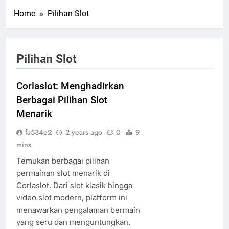
Home
Pilihan Slot
Pilihan Slot
Corlaslot: Menghadirkan
Berbagai Pilihan Slot
Menarik
fa534e2
2 years ago
0
9
mins
Temukan berbagai pilihan
permainan slot menarik di
Corlaslot. Dari slot klasik hingga
video slot modern, platform ini
menawarkan pengalaman bermain
yang seru dan menguntungkan.