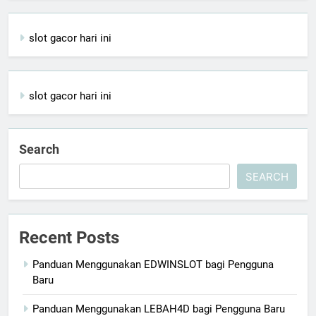
slot gacor hari ini
slot gacor hari ini
Search
SEARCH
Recent Posts
Panduan Menggunakan EDWINSLOT bagi Pengguna
Baru
Panduan Menggunakan LEBAH4D bagi Pengguna Baru