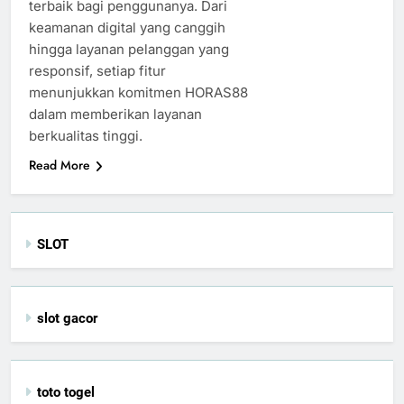
terbaik bagi penggunanya. Dari
keamanan digital yang canggih
hingga layanan pelanggan yang
responsif, setiap fitur
menunjukkan komitmen HORAS88
dalam memberikan layanan
berkualitas tinggi.
Read More
SLOT
slot gacor
toto togel