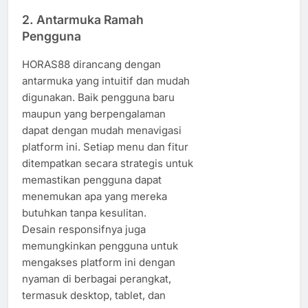
2. Antarmuka Ramah
Pengguna
HORAS88 dirancang dengan
antarmuka yang intuitif dan mudah
digunakan. Baik pengguna baru
maupun yang berpengalaman
dapat dengan mudah menavigasi
platform ini. Setiap menu dan fitur
ditempatkan secara strategis untuk
memastikan pengguna dapat
menemukan apa yang mereka
butuhkan tanpa kesulitan.
Desain responsifnya juga
memungkinkan pengguna untuk
mengakses platform ini dengan
nyaman di berbagai perangkat,
termasuk desktop, tablet, dan