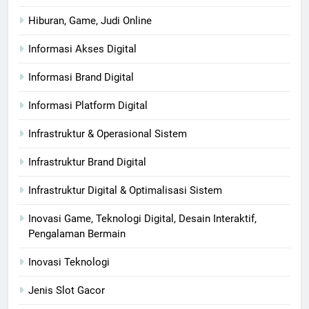
Hiburan, Game, Judi Online
Informasi Akses Digital
Informasi Brand Digital
Informasi Platform Digital
Infrastruktur & Operasional Sistem
Infrastruktur Brand Digital
Infrastruktur Digital & Optimalisasi Sistem
Inovasi Game, Teknologi Digital, Desain Interaktif,
Pengalaman Bermain
Inovasi Teknologi
Jenis Slot Gacor