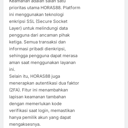
Keamanan adalah salah satu
prioritas utama HORAS88. Platform
ini menggunakan teknologi
enkripsi SSL (Secure Socket
Layer) untuk melindungi data
pengguna dari ancaman pihak
ketiga. Semua transaksi dan
informasi pribadi dienkripsi,
sehingga pengguna dapat merasa
aman saat menggunakan layanan
ini.
Selain itu, HORAS88 juga
menerapkan autentikasi dua faktor
(2FA). Fitur ini menambahkan
lapisan keamanan tambahan
dengan memerlukan kode
verifikasi saat login, memastikan
hanya pemilik akun yang dapat
mengaksesnya.