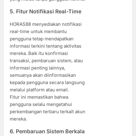
5. Fitur Notifikasi Real-Time
HORAS88 menyediakan notifikasi
real-time untuk membantu
pengguna tetap mendapatkan
informasi terkini tentang aktivitas
mereka. Baik itu konfirmasi
transaksi, pembaruan sistem, atau
informasi penting lainnya,
semuanya akan diinformasikan
kepada pengguna secara langsung
melalui platform atau email.
Fitur ini memastikan bahwa
pengguna selalu mengetahui
perkembangan terbaru terkait akun
mereka.
6. Pembaruan Sistem Berkala