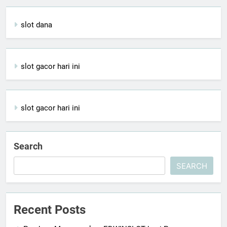
slot dana
slot gacor hari ini
slot gacor hari ini
Search
SEARCH
Recent Posts