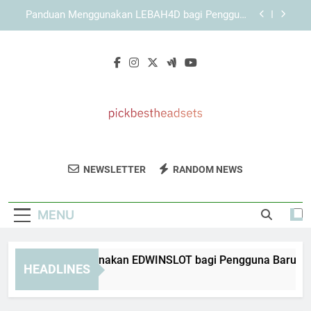
Skip
Panduan Menjelajahi Fitur EDWINSLOT bagi
to
Pengguna Baru
content
Panduan Menjelajahi Fitur LEBAH4D bagi
Pengguna Baru
Panduan Menggunakan EDWINSLOT bagi
Pengguna Baru
Panduan Menggunakan LEBAH4D bagi Pengguna
Baru
Panduan Menjelajahi Fitur EDWINSLOT bagi
Pengguna Baru
Pick Best
Dapatkan Headset Terbaik Dengan
Panduan Menjelajahi Fitur LEBAH4D bagi
NEWSLETTER
RANDOM NEWS
Headsets
Pengguna Baru
Rekomendasi Dari Pick Best Headsets.
Ulasan Dan Panduan Untuk Kualitas Suara
MENU
Terbaik.
anduan Menggunakan EDWINSLOT bagi Pengguna Baru
HEADLINES
Week Ago