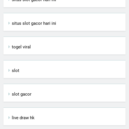
situs slot gacor hari ini
togel viral
slot
slot gacor
live draw hk