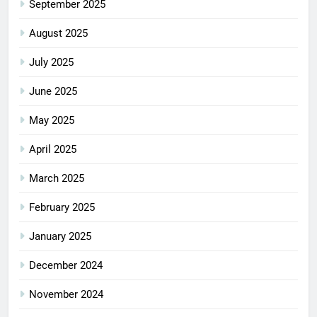
September 2025
August 2025
July 2025
June 2025
May 2025
April 2025
March 2025
February 2025
January 2025
December 2024
November 2024