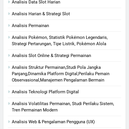
Analisis Data Slot Harian
Analisis Harian & Strategi Slot
Analisis Permainan
Analisis Pokémon, Statistik Pokémon Legendaris,
Strategi Pertarungan, Tipe Listrik, Pokémon Alola
Analisis Slot Online & Strategi Permainan
Analisis Struktur Permainan,Studi Pola Jangka
Panjang,Dinamika Platform Digital,Perilaku Pemain
Observasional,Manajemen Pengalaman Bermain
Analisis Teknologi Platform Digital
Analisis Volatilitas Permainan, Studi Perilaku Sistem,
Tren Permainan Modern
Analisis Web & Pengalaman Pengguna (UX)