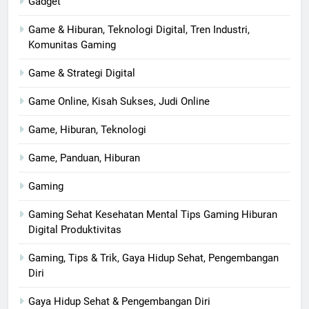
Gadget
Game & Hiburan, Teknologi Digital, Tren Industri,
Komunitas Gaming
Game & Strategi Digital
Game Online, Kisah Sukses, Judi Online
Game, Hiburan, Teknologi
Game, Panduan, Hiburan
Gaming
Gaming Sehat Kesehatan Mental Tips Gaming Hiburan
Digital Produktivitas
Gaming, Tips & Trik, Gaya Hidup Sehat, Pengembangan
Diri
Gaya Hidup Sehat & Pengembangan Diri