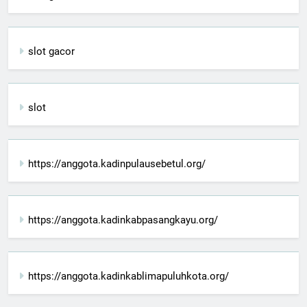
slot gacor
slot
https://anggota.kadinpulausebetul.org/
https://anggota.kadinkabpasangkayu.org/
https://anggota.kadinkablimapuluhkota.org/