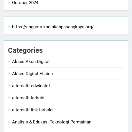
October 2024
https://anggota.kadinkabpasangkayu.org/
Categories
Akses Akun Digital
Akses Digital Efisien
alternatif edwinslot
alternatif laris4d
alternatif link laris4d
Analisis & Edukasi Teknologi Permainan