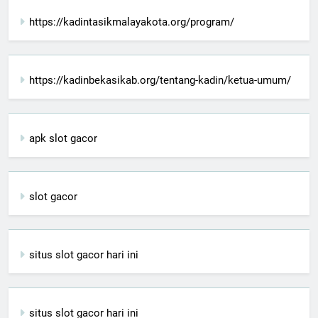
https://kadintasikmalayakota.org/program/
https://kadinbekasikab.org/tentang-kadin/ketua-umum/
apk slot gacor
slot gacor
situs slot gacor hari ini
situs slot gacor hari ini