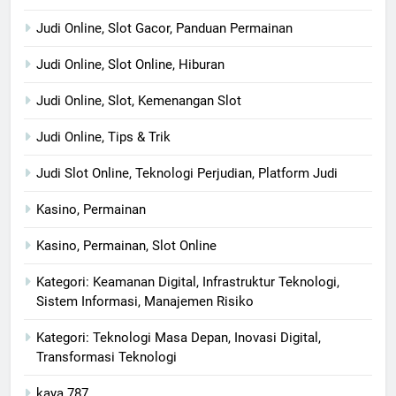
Judi Online, Slot Gacor, Panduan Permainan
Judi Online, Slot Online, Hiburan
Judi Online, Slot, Kemenangan Slot
Judi Online, Tips & Trik
Judi Slot Online, Teknologi Perjudian, Platform Judi
Kasino, Permainan
Kasino, Permainan, Slot Online
Kategori: Keamanan Digital, Infrastruktur Teknologi,
Sistem Informasi, Manajemen Risiko
Kategori: Teknologi Masa Depan, Inovasi Digital,
Transformasi Teknologi
kaya 787