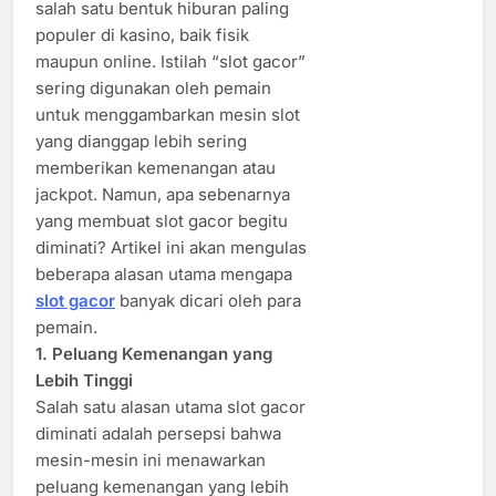
salah satu bentuk hiburan paling
populer di kasino, baik fisik
maupun online. Istilah “slot gacor”
sering digunakan oleh pemain
untuk menggambarkan mesin slot
yang dianggap lebih sering
memberikan kemenangan atau
jackpot. Namun, apa sebenarnya
yang membuat slot gacor begitu
diminati? Artikel ini akan mengulas
beberapa alasan utama mengapa
slot gacor
banyak dicari oleh para
pemain.
1. Peluang Kemenangan yang
Lebih Tinggi
Salah satu alasan utama slot gacor
diminati adalah persepsi bahwa
mesin-mesin ini menawarkan
peluang kemenangan yang lebih