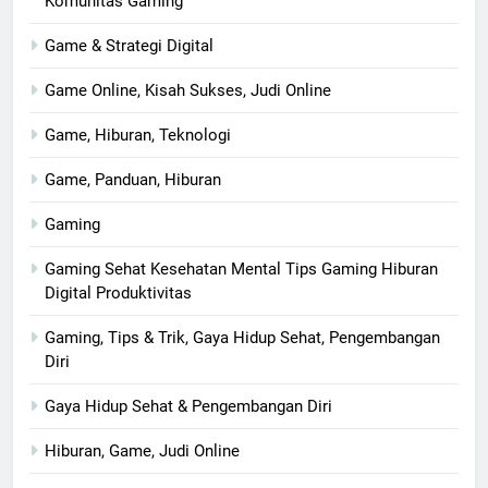
Komunitas Gaming
Game & Strategi Digital
Game Online, Kisah Sukses, Judi Online
Game, Hiburan, Teknologi
Game, Panduan, Hiburan
Gaming
Gaming Sehat Kesehatan Mental Tips Gaming Hiburan
Digital Produktivitas
Gaming, Tips & Trik, Gaya Hidup Sehat, Pengembangan
Diri
Gaya Hidup Sehat & Pengembangan Diri
Hiburan, Game, Judi Online