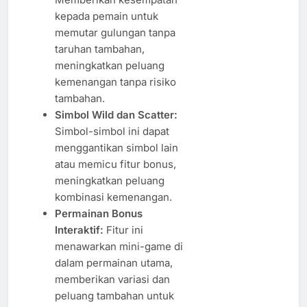
kepada pemain untuk
memutar gulungan tanpa
taruhan tambahan,
meningkatkan peluang
kemenangan tanpa risiko
tambahan.
Simbol Wild dan Scatter:
Simbol-simbol ini dapat
menggantikan simbol lain
atau memicu fitur bonus,
meningkatkan peluang
kombinasi kemenangan.
Permainan Bonus
Interaktif:
Fitur ini
menawarkan mini-game di
dalam permainan utama,
memberikan variasi dan
peluang tambahan untuk