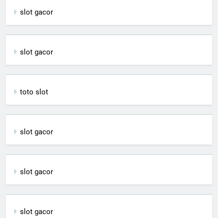
slot gacor
slot gacor
toto slot
slot gacor
slot gacor
slot gacor