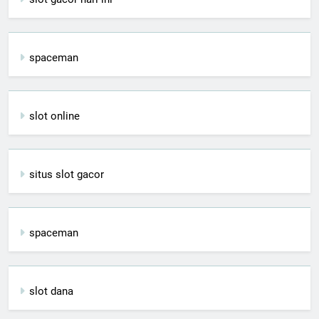
spaceman
slot online
situs slot gacor
spaceman
slot dana