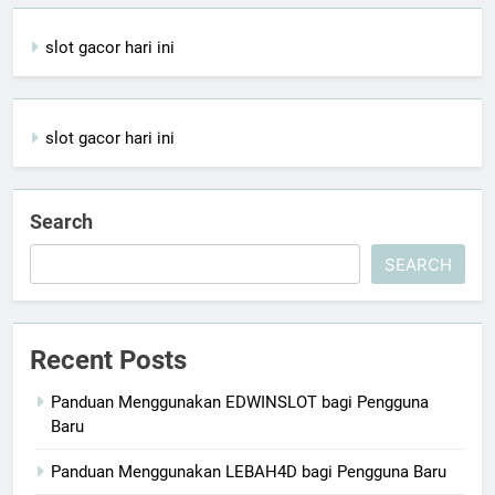
slot gacor hari ini
slot gacor hari ini
Search
SEARCH
Recent Posts
Panduan Menggunakan EDWINSLOT bagi Pengguna
Baru
Panduan Menggunakan LEBAH4D bagi Pengguna Baru