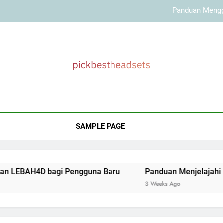
Panduan Mengg
Panduan Menjelajah
Panduan Menjelaj
Panduan Menggun
k Best Headsets
Panduan Mengg
Headset Terbaik Dengan Rekomendasi Dari Pick Best Headsets.
Panduan Menjelajah
SAMPLE PAGE
Panduan Menjelaj
 bagi Pengguna Baru
Panduan Menjelajahi Fitur EDWI
3 Weeks Ago