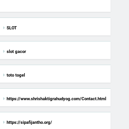
SLOT
slot gacor
toto togel
https://www.shrishaktigrahudyog.com/Contact.html
https://sipafijantho.org/