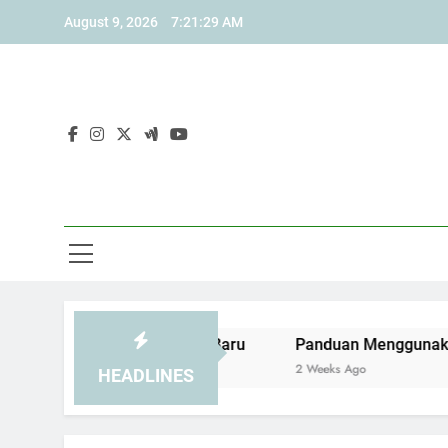
Skip
August 9, 2026
7:21:30 AM
to
content
Pic
Dapatkan 
 bagi Pengguna Baru
Panduan Menggunakan LEBAH4D
2 Weeks Ago
HEADLINES