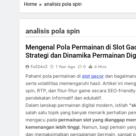
Home
analisis pola spin
analisis pola spin
Mengenal Pola Permainan di Slot Gac
Strategi dan Dinamika Permainan Dig
Fa534e2
1 Year Ago
0
6 Mins
Pahami pola permainan di
slot gacor
dan bagaimana
serta volatilitas memengaruhi hasil. Artikel ini me
spin, RTP, dan fitur-fitur game secara SEO-friendl
pendekatan informatif dan edukatif.
Dalam lanskap permainan digital modern, istilah
“sl
salah satu topik yang banyak menarik perhatian pe
mengacu pada
permainan slot yang dianggap memi
kemenangan lebih tinggi
. Namun, bagi pemain yan
dan memaksimalkan pengalaman bermain, sangat p