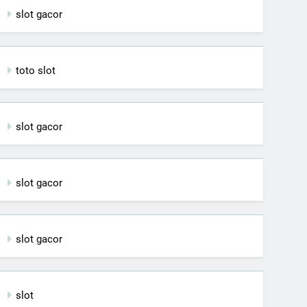
slot gacor
toto slot
slot gacor
slot gacor
slot gacor
slot