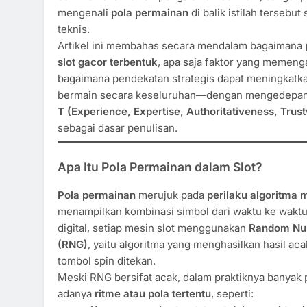
mengenali
pola permainan
di balik istilah tersebut
teknis.
Artikel ini membahas secara mendalam bagaimana
slot gacor terbentuk
, apa saja faktor yang memeng
bagaimana pendekatan strategis dapat meningkat
bermain secara keseluruhan—dengan mengedepan
T (Experience, Expertise, Authoritativeness, Trus
sebagai dasar penulisan.
Apa Itu Pola Permainan dalam Slot?
Pola permainan
merujuk pada
perilaku algoritma m
menampilkan kombinasi simbol dari waktu ke waktu
digital, setiap mesin slot menggunakan
Random Nu
(RNG)
, yaitu algoritma yang menghasilkan hasil acak
tombol spin ditekan.
Meski RNG bersifat acak, dalam praktiknya banya
adanya
ritme atau pola tertentu
, seperti: