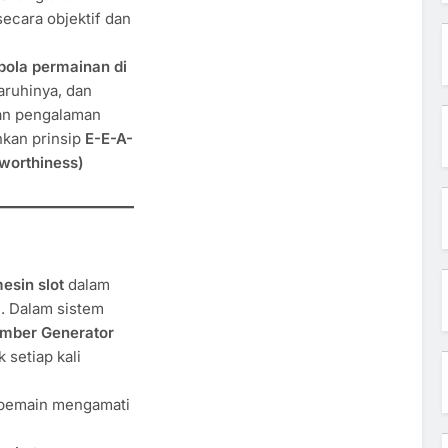
 secara objektif dan
pola permainan di
aruhinya, dan
kan pengalaman
kan prinsip
E-E-A-
tworthiness)
esin slot
dalam
. Dalam sistem
mber Generator
 setiap kali
k pemain mengamati