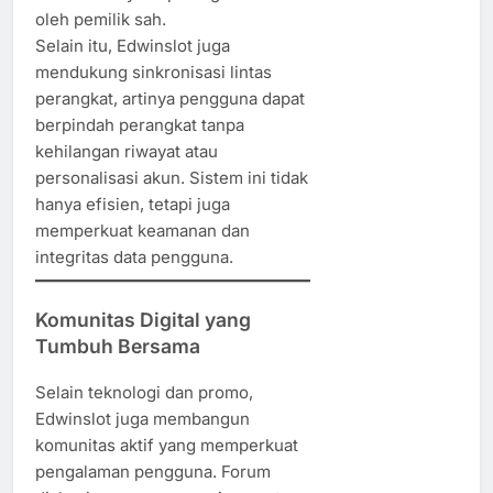
oleh pemilik sah.
Selain itu, Edwinslot juga
mendukung sinkronisasi lintas
perangkat, artinya pengguna dapat
berpindah perangkat tanpa
kehilangan riwayat atau
personalisasi akun. Sistem ini tidak
hanya efisien, tetapi juga
memperkuat keamanan dan
integritas data pengguna.
Komunitas Digital yang
Tumbuh Bersama
Selain teknologi dan promo,
Edwinslot juga membangun
komunitas aktif yang memperkuat
pengalaman pengguna. Forum