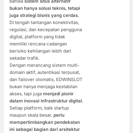
bahwa
sistem situs alternatif
bukan hanya solusi teknis, tetapi
juga strategi bisnis yang cerdas.
Di tengah tantangan konektivitas,
regulasi, dan kecepatan pengguna
digital, platform yang tidak
memiliki rencana cadangan
berisiko kehilangan lebih dari
sekadar trafik.
Dengan merancang sistem multi-
domain aktif, autentikasi terpusat,
dan failover otomatis, EDWINSLOT
bukan hanya menjaga kestabilan
akses, tapi juga
menjadi pionir
dalam inovasi infrastruktur digital.
Setiap platform, baik startup
maupun skala besar,
perlu
mempertimbangkan pendekatan
ini sebagai bagian dari arsitektur