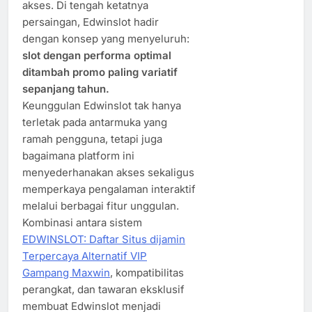
akses. Di tengah ketatnya
persaingan, Edwinslot hadir
dengan konsep yang menyeluruh:
slot dengan performa optimal
ditambah promo paling variatif
sepanjang tahun.
Keunggulan Edwinslot tak hanya
terletak pada antarmuka yang
ramah pengguna, tetapi juga
bagaimana platform ini
menyederhanakan akses sekaligus
memperkaya pengalaman interaktif
melalui berbagai fitur unggulan.
Kombinasi antara sistem
EDWINSLOT: Daftar Situs dijamin
Terpercaya Alternatif VIP
Gampang Maxwin
, kompatibilitas
perangkat, dan tawaran eksklusif
membuat Edwinslot menjadi