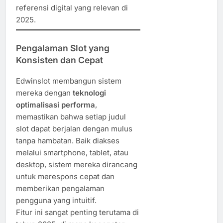
referensi digital yang relevan di
2025.
Pengalaman Slot yang
Konsisten dan Cepat
Edwinslot membangun sistem
mereka dengan
teknologi
optimalisasi performa
,
memastikan bahwa setiap judul
slot dapat berjalan dengan mulus
tanpa hambatan. Baik diakses
melalui smartphone, tablet, atau
desktop, sistem mereka dirancang
untuk merespons cepat dan
memberikan pengalaman
pengguna yang intuitif.
Fitur ini sangat penting terutama di