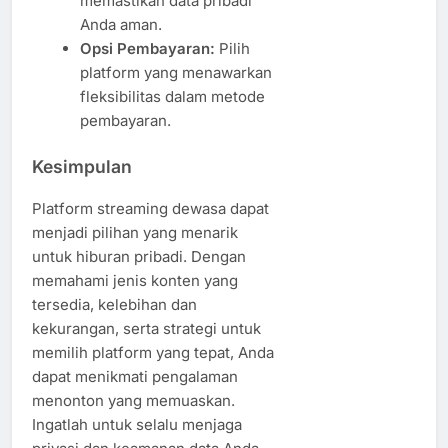
memastikan data pribadi
Anda aman.
Opsi Pembayaran:
Pilih
platform yang menawarkan
fleksibilitas dalam metode
pembayaran.
Kesimpulan
Platform streaming dewasa dapat
menjadi pilihan yang menarik
untuk hiburan pribadi. Dengan
memahami jenis konten yang
tersedia, kelebihan dan
kekurangan, serta strategi untuk
memilih platform yang tepat, Anda
dapat menikmati pengalaman
menonton yang memuaskan.
Ingatlah untuk selalu menjaga