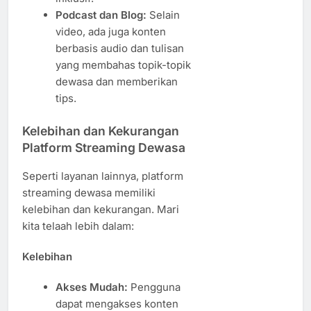
Podcast dan Blog:
Selain
video, ada juga konten
berbasis audio dan tulisan
yang membahas topik-topik
dewasa dan memberikan
tips.
Kelebihan dan Kekurangan
Platform Streaming Dewasa
Seperti layanan lainnya, platform
streaming dewasa memiliki
kelebihan dan kekurangan. Mari
kita telaah lebih dalam:
Kelebihan
Akses Mudah:
Pengguna
dapat mengakses konten