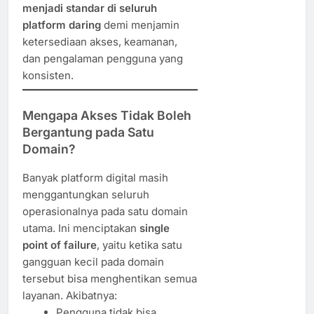
menjadi standar di seluruh
platform daring
demi menjamin
ketersediaan akses, keamanan,
dan pengalaman pengguna yang
konsisten.
Mengapa Akses Tidak Boleh
Bergantung pada Satu
Domain?
Banyak platform digital masih
menggantungkan seluruh
operasionalnya pada satu domain
utama. Ini menciptakan
single
point of failure
, yaitu ketika satu
gangguan kecil pada domain
tersebut bisa menghentikan semua
layanan. Akibatnya:
Pengguna tidak bisa