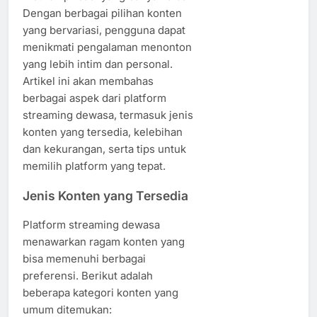
Dengan berbagai pilihan konten
yang bervariasi, pengguna dapat
menikmati pengalaman menonton
yang lebih intim dan personal.
Artikel ini akan membahas
berbagai aspek dari platform
streaming dewasa, termasuk jenis
konten yang tersedia, kelebihan
dan kekurangan, serta tips untuk
memilih platform yang tepat.
Jenis Konten yang Tersedia
Platform streaming dewasa
menawarkan ragam konten yang
bisa memenuhi berbagai
preferensi. Berikut adalah
beberapa kategori konten yang
umum ditemukan: