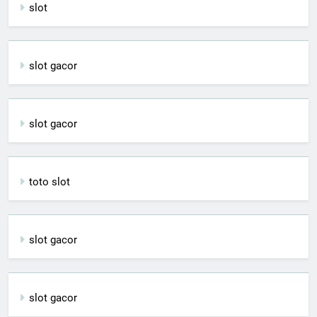
slot
slot gacor
slot gacor
toto slot
slot gacor
slot gacor