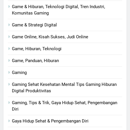
Game & Hiburan, Teknologi Digital, Tren Industri,
Komunitas Gaming
Game & Strategi Digital
Game Online, Kisah Sukses, Judi Online
Game, Hiburan, Teknologi
Game, Panduan, Hiburan
Gaming
Gaming Sehat Kesehatan Mental Tips Gaming Hiburan
Digital Produktivitas
Gaming, Tips & Trik, Gaya Hidup Sehat, Pengembangan
Diri
Gaya Hidup Sehat & Pengembangan Diri