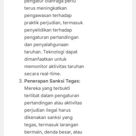
pengatur olahraga perlu
terus meningkatkan
pengawasan terhadap
praktik perjudian, termasuk
penyelidikan terhadap
pengaturan pertandingan
dan penyalahgunaan
taruhan. Teknologi dapat
dimanfaatkan untuk
memonitor aktivitas taruhan
secara real-time.
Penerapan Sanksi Tegas:
Mereka yang terbukti
terlibat dalam pengaturan
pertandingan atau aktivitas
perjudian ilegal harus
dikenakan sanksi yang
tegas, termasuk larangan
bermain, denda besar, atau