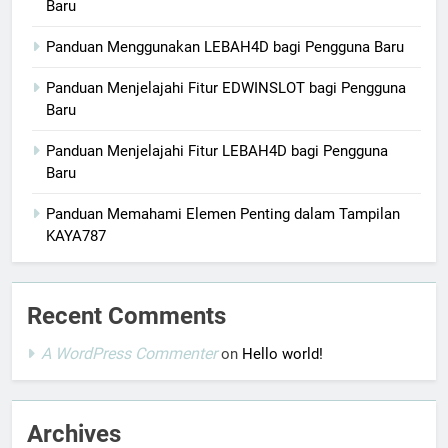
Baru
Panduan Menggunakan LEBAH4D bagi Pengguna Baru
Panduan Menjelajahi Fitur EDWINSLOT bagi Pengguna
Baru
Panduan Menjelajahi Fitur LEBAH4D bagi Pengguna
Baru
Panduan Memahami Elemen Penting dalam Tampilan
KAYA787
Recent Comments
A WordPress Commenter
on
Hello world!
Archives