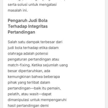
serta solusi untuk mengatasi
masalah ini.
Pengaruh Judi Bola
Terhadap Integritas
Pertandingan
Salah satu dampak terbesar dari
judi bola terhadap etika dalam
olahraga adalah potensi
pengaturan pertandingan atau
match-fixing. Ketika sejumlah uang
besar dipertaruhkan, ada
kemungkinan bahwa beberapa
pihak yang terlibat dalam
pertandingan—baik itu pemain,
pelatih, atau wasit—dapat
dimanipulasi untuk mempengaruhi
hasil pertandingan demi