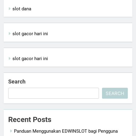
slot dana
slot gacor hari ini
slot gacor hari ini
Search
SEARCH
Recent Posts
Panduan Menggunakan EDWINSLOT bagi Pengguna