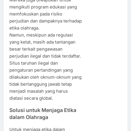
mengikuti program edukasi yang
memfokuskan pada risiko
perjudian dan dampaknya terhadap
etika olahraga.
Namun, meskipun ada regulasi
yang ketat, masih ada tantangan
besar terkait pengawasan
perjudian ilegal dan tidak terdaftar.
Situs taruhan ilegal dan
pengaturan pertandingan yang
dilakukan oleh oknum-oknum yang
tidak bertanggung jawab tetap
menjadi masalah yang harus
diatasi secara global.
Solusi untuk Menjaga Etika
dalam Olahraga
Untuk menjaga etika dalam