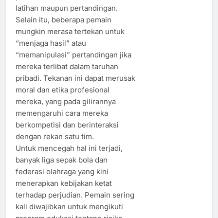
latihan maupun pertandingan.
Selain itu, beberapa pemain
mungkin merasa tertekan untuk
“menjaga hasil” atau
“memanipulasi” pertandingan jika
mereka terlibat dalam taruhan
pribadi. Tekanan ini dapat merusak
moral dan etika profesional
mereka, yang pada gilirannya
memengaruhi cara mereka
berkompetisi dan berinteraksi
dengan rekan satu tim.
Untuk mencegah hal ini terjadi,
banyak liga sepak bola dan
federasi olahraga yang kini
menerapkan kebijakan ketat
terhadap perjudian. Pemain sering
kali diwajibkan untuk mengikuti