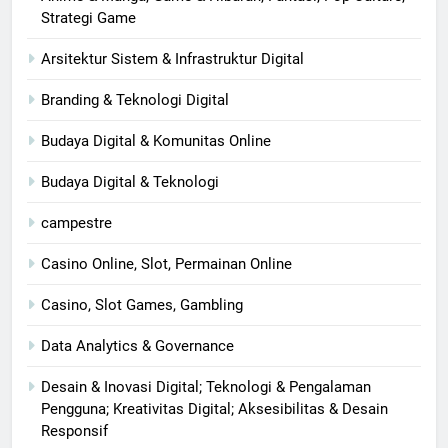
Strategi Game
Arsitektur Sistem & Infrastruktur Digital
Branding & Teknologi Digital
Budaya Digital & Komunitas Online
Budaya Digital & Teknologi
campestre
Casino Online, Slot, Permainan Online
Casino, Slot Games, Gambling
Data Analytics & Governance
Desain & Inovasi Digital; Teknologi & Pengalaman
Pengguna; Kreativitas Digital; Aksesibilitas & Desain
Responsif