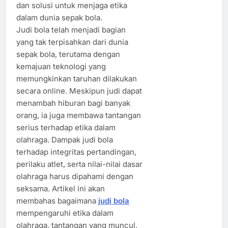
dan solusi untuk menjaga etika
dalam dunia sepak bola.
Judi bola telah menjadi bagian
yang tak terpisahkan dari dunia
sepak bola, terutama dengan
kemajuan teknologi yang
memungkinkan taruhan dilakukan
secara online. Meskipun judi dapat
menambah hiburan bagi banyak
orang, ia juga membawa tantangan
serius terhadap etika dalam
olahraga. Dampak judi bola
terhadap integritas pertandingan,
perilaku atlet, serta nilai-nilai dasar
olahraga harus dipahami dengan
seksama. Artikel ini akan
membahas bagaimana
judi bola
mempengaruhi etika dalam
olahraga, tantangan yang muncul,