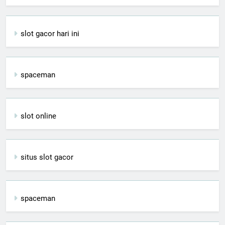
slot gacor hari ini
spaceman
slot online
situs slot gacor
spaceman