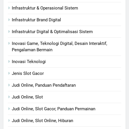
Infrastruktur & Operasional Sistem
Infrastruktur Brand Digital
Infrastruktur Digital & Optimalisasi Sistem
Inovasi Game, Teknologi Digital, Desain Interaktif,
Pengalaman Bermain
Inovasi Teknologi
Jenis Slot Gacor
Judi Online, Panduan Pendaftaran
Judi Online, Slot
Judi Online, Slot Gacor, Panduan Permainan
Judi Online, Slot Online, Hiburan