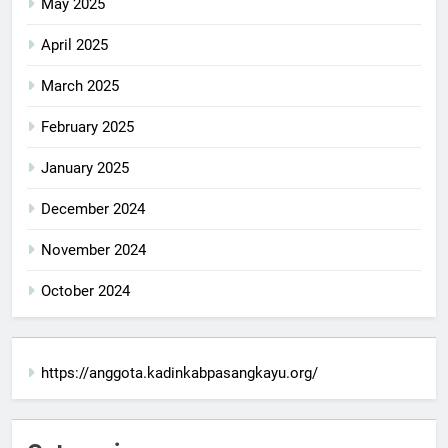
May 2025
April 2025
March 2025
February 2025
January 2025
December 2024
November 2024
October 2024
https://anggota.kadinkabpasangkayu.org/