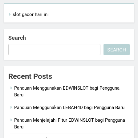
slot gacor hari ini
Search
SEARCH
Recent Posts
Panduan Menggunakan EDWINSLOT bagi Pengguna
Baru
Panduan Menggunakan LEBAH4D bagi Pengguna Baru
Panduan Menjelajahi Fitur EDWINSLOT bagi Pengguna
Baru