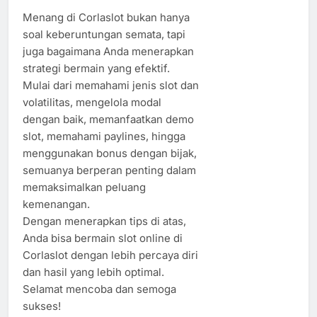
Menang di Corlaslot bukan hanya
soal keberuntungan semata, tapi
juga bagaimana Anda menerapkan
strategi bermain yang efektif.
Mulai dari memahami jenis slot dan
volatilitas, mengelola modal
dengan baik, memanfaatkan demo
slot, memahami paylines, hingga
menggunakan bonus dengan bijak,
semuanya berperan penting dalam
memaksimalkan peluang
kemenangan.
Dengan menerapkan tips di atas,
Anda bisa bermain slot online di
Corlaslot dengan lebih percaya diri
dan hasil yang lebih optimal.
Selamat mencoba dan semoga
sukses!