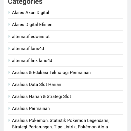
Categories
Akses Akun Digital
Akses Digital Efisien
alternatif edwinslot
alternatif laris4d
alternatif link laris4d
Analisis & Edukasi Teknologi Permainan
Analisis Data Slot Harian
Analisis Harian & Strategi Slot
Analisis Permainan
Analisis Pokémon, Statistik Pokémon Legendaris,
Strategi Pertarungan, Tipe Listrik, Pokémon Alola