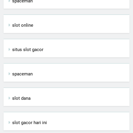
spaceman
slot online
situs slot gacor
spaceman
slot dana
slot gacor hari ini