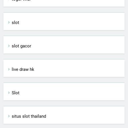
slot
slot gacor
live draw hk
Slot
situs slot thailand