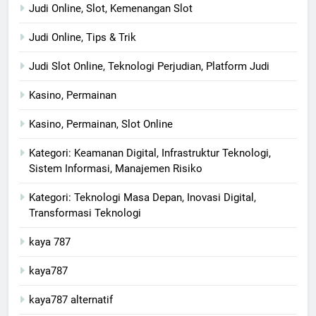
Judi Online, Slot, Kemenangan Slot
Judi Online, Tips & Trik
Judi Slot Online, Teknologi Perjudian, Platform Judi
Kasino, Permainan
Kasino, Permainan, Slot Online
Kategori: Keamanan Digital, Infrastruktur Teknologi,
Sistem Informasi, Manajemen Risiko
Kategori: Teknologi Masa Depan, Inovasi Digital,
Transformasi Teknologi
kaya 787
kaya787
kaya787 alternatif