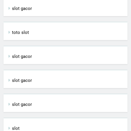
slot gacor
toto slot
slot gacor
slot gacor
slot gacor
slot