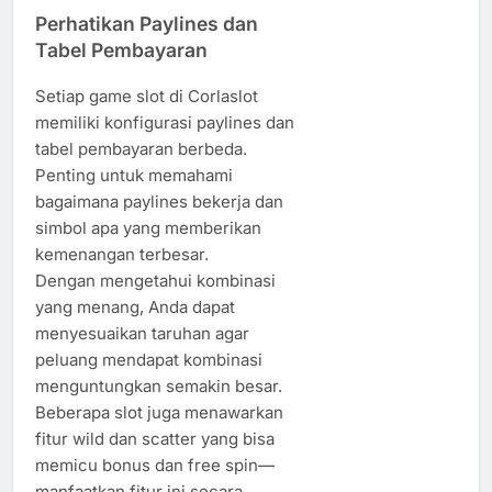
Perhatikan Paylines dan
Tabel Pembayaran
Setiap game slot di Corlaslot
memiliki konfigurasi paylines dan
tabel pembayaran berbeda.
Penting untuk memahami
bagaimana paylines bekerja dan
simbol apa yang memberikan
kemenangan terbesar.
Dengan mengetahui kombinasi
yang menang, Anda dapat
menyesuaikan taruhan agar
peluang mendapat kombinasi
menguntungkan semakin besar.
Beberapa slot juga menawarkan
fitur wild dan scatter yang bisa
memicu bonus dan free spin—
manfaatkan fitur ini secara