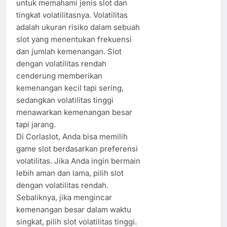
untuk memahami jenis slot dan
tingkat volatilitasnya. Volatilitas
adalah ukuran risiko dalam sebuah
slot yang menentukan frekuensi
dan jumlah kemenangan. Slot
dengan volatilitas rendah
cenderung memberikan
kemenangan kecil tapi sering,
sedangkan volatilitas tinggi
menawarkan kemenangan besar
tapi jarang.
Di Corlaslot, Anda bisa memilih
game slot berdasarkan preferensi
volatilitas. Jika Anda ingin bermain
lebih aman dan lama, pilih slot
dengan volatilitas rendah.
Sebaliknya, jika mengincar
kemenangan besar dalam waktu
singkat, pilih slot volatilitas tinggi.