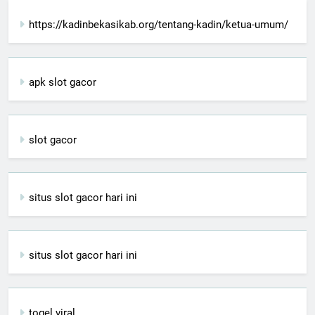
https://kadinbekasikab.org/tentang-kadin/ketua-umum/
apk slot gacor
slot gacor
situs slot gacor hari ini
situs slot gacor hari ini
togel viral