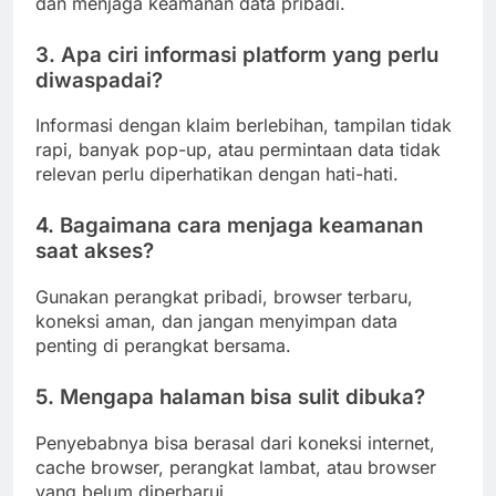
dan menjaga keamanan data pribadi.
3. Apa ciri informasi platform yang perlu
diwaspadai?
Informasi dengan klaim berlebihan, tampilan tidak
rapi, banyak pop-up, atau permintaan data tidak
relevan perlu diperhatikan dengan hati-hati.
4. Bagaimana cara menjaga keamanan
saat akses?
Gunakan perangkat pribadi, browser terbaru,
koneksi aman, dan jangan menyimpan data
penting di perangkat bersama.
5. Mengapa halaman bisa sulit dibuka?
Penyebabnya bisa berasal dari koneksi internet,
cache browser, perangkat lambat, atau browser
yang belum diperbarui.