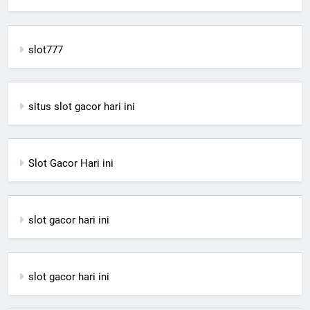
slot777
situs slot gacor hari ini
Slot Gacor Hari ini
slot gacor hari ini
slot gacor hari ini