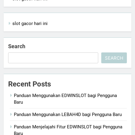
slot gacor hari ini
Search
SEARCH
Recent Posts
Panduan Menggunakan EDWINSLOT bagi Pengguna
Baru
Panduan Menggunakan LEBAH4D bagi Pengguna Baru
Panduan Menjelajahi Fitur EDWINSLOT bagi Pengguna
Baru