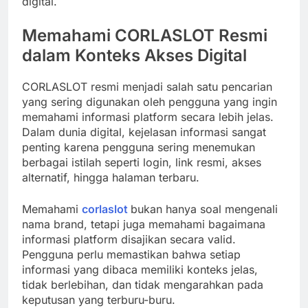
digital.
Memahami CORLASLOT Resmi
dalam Konteks Akses Digital
CORLASLOT resmi menjadi salah satu pencarian
yang sering digunakan oleh pengguna yang ingin
memahami informasi platform secara lebih jelas.
Dalam dunia digital, kejelasan informasi sangat
penting karena pengguna sering menemukan
berbagai istilah seperti login, link resmi, akses
alternatif, hingga halaman terbaru.
Memahami
corlaslot
bukan hanya soal mengenali
nama brand, tetapi juga memahami bagaimana
informasi platform disajikan secara valid.
Pengguna perlu memastikan bahwa setiap
informasi yang dibaca memiliki konteks jelas,
tidak berlebihan, dan tidak mengarahkan pada
keputusan yang terburu-buru.