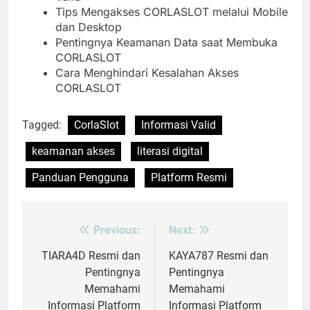
Tips Mengakses CORLASLOT melalui Mobile
dan Desktop
Pentingnya Keamanan Data saat Membuka
CORLASLOT
Cara Menghindari Kesalahan Akses
CORLASLOT
Tagged:
CorlaSlot
Informasi Valid
keamanan akses
literasi digital
Panduan Pengguna
Platform Resmi
Previous:
Next:
Post
navigation
TIARA4D Resmi dan
KAYA787 Resmi dan
Pentingnya
Pentingnya
Memahami
Memahami
Informasi Platform
Informasi Platform