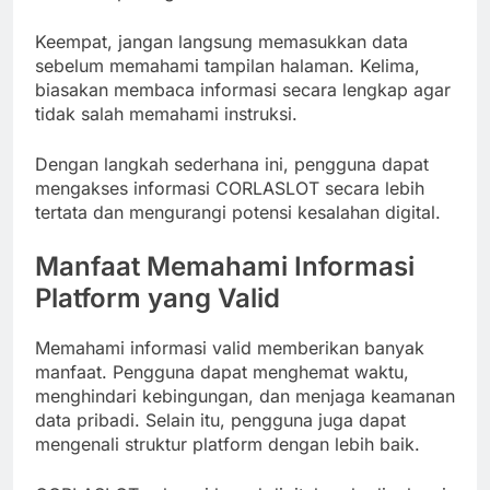
Keempat, jangan langsung memasukkan data
sebelum memahami tampilan halaman. Kelima,
biasakan membaca informasi secara lengkap agar
tidak salah memahami instruksi.
Dengan langkah sederhana ini, pengguna dapat
mengakses informasi CORLASLOT secara lebih
tertata dan mengurangi potensi kesalahan digital.
Manfaat Memahami Informasi
Platform yang Valid
Memahami informasi valid memberikan banyak
manfaat. Pengguna dapat menghemat waktu,
menghindari kebingungan, dan menjaga keamanan
data pribadi. Selain itu, pengguna juga dapat
mengenali struktur platform dengan lebih baik.