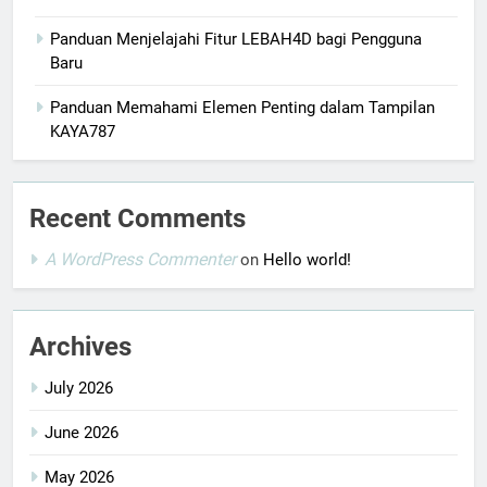
Panduan Menjelajahi Fitur LEBAH4D bagi Pengguna
Baru
Panduan Memahami Elemen Penting dalam Tampilan
KAYA787
Recent Comments
A WordPress Commenter
on
Hello world!
Archives
July 2026
June 2026
May 2026