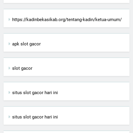
https://kadinbekasikab.org/tentang-kadin/ketua-umum/
apk slot gacor
slot gacor
situs slot gacor hari ini
situs slot gacor hari ini