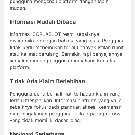
pengguna mengenali platform dengan lebih
mudah.
Informasi Mudah Dibaca
Informasi CORLASLOT resmi sebaiknya
disampaikan dengan bahasa yang jelas. Pengguna
tidak perlu menemukan terlalu banyak istilah rumit
atau kalimat berulang. Semakin rapi penyajiannya,
semakin mudah pengguna memahami konteks
platform.
Tidak Ada Klaim Berlebihan
Pengguna perlu berhati-hati terhadap klaim yang
terlalu menjanjikan. Informasi platform yang valid
sebaiknya fokus pada panduan akses, keamanan,
dan pengalaman pengguna, bukan pada promosi
yang tidak memiliki dasar jelas.
Navigasi Sederhana