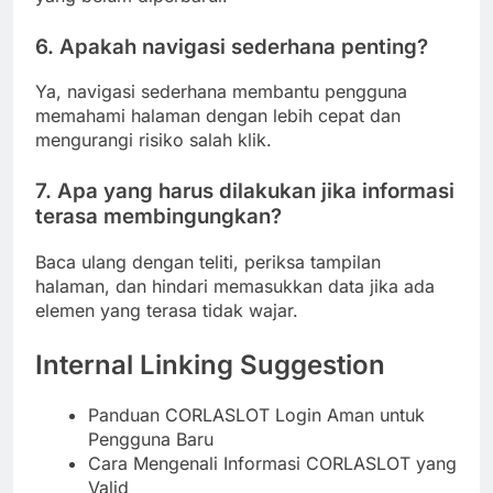
6. Apakah navigasi sederhana penting?
Ya, navigasi sederhana membantu pengguna
memahami halaman dengan lebih cepat dan
mengurangi risiko salah klik.
7. Apa yang harus dilakukan jika informasi
terasa membingungkan?
Baca ulang dengan teliti, periksa tampilan
halaman, dan hindari memasukkan data jika ada
elemen yang terasa tidak wajar.
Internal Linking Suggestion
Panduan CORLASLOT Login Aman untuk
Pengguna Baru
Cara Mengenali Informasi CORLASLOT yang
Valid