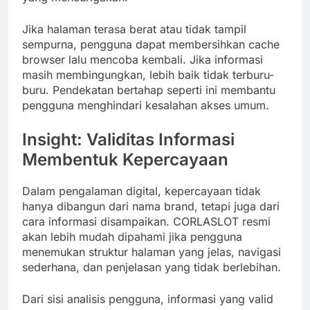
Jika halaman terasa berat atau tidak tampil
sempurna, pengguna dapat membersihkan cache
browser lalu mencoba kembali. Jika informasi
masih membingungkan, lebih baik tidak terburu-
buru. Pendekatan bertahap seperti ini membantu
pengguna menghindari kesalahan akses umum.
Insight: Validitas Informasi
Membentuk Kepercayaan
Dalam pengalaman digital, kepercayaan tidak
hanya dibangun dari nama brand, tetapi juga dari
cara informasi disampaikan. CORLASLOT resmi
akan lebih mudah dipahami jika pengguna
menemukan struktur halaman yang jelas, navigasi
sederhana, dan penjelasan yang tidak berlebihan.
Dari sisi analisis pengguna, informasi yang valid