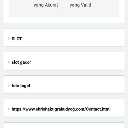
yang Akurat
yang Valid
SLOT
slot gacor
toto togel
https://www.shrishaktigrahudyog.com/Contact.html